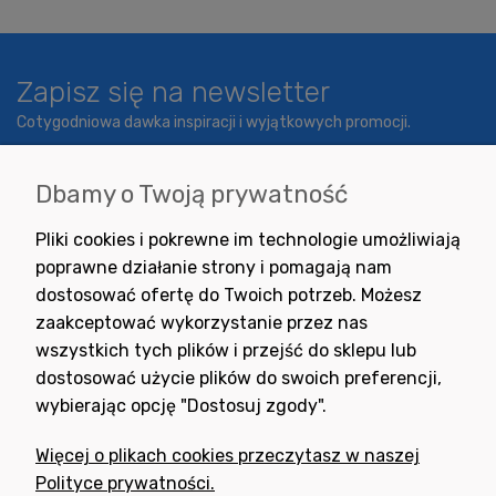
Zapisz się na newsletter
Cotygodniowa dawka inspiracji i wyjątkowych promocji.
Dbamy o Twoją prywatność
Wyrażam zgodę na otrzymywanie newslettera z inspiracjami,
Pliki cookies i pokrewne im technologie umożliwiają
nowościami i promocjami.
poprawne działanie strony i pomagają nam
dostosować ofertę do Twoich potrzeb. Możesz
zaakceptować wykorzystanie przez nas
wszystkich tych plików i przejść do sklepu lub
dostosować użycie plików do swoich preferencji,
wybierając opcję "Dostosuj zgody".
Potrzebujesz pomocy
w zakupie?
Więcej o plikach cookies przeczytasz w naszej
+48 791 806 804
Polityce prywatności.