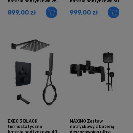
bateria podtynkowa 25
bateria podtynkowa 30
899,00 zł
999,00 zł
EXEO 3 BLACK
MAXIMO Zestaw
termostatyczna
natryskowy z baterią
bateria podtynkowa 40
deszczownica ultra