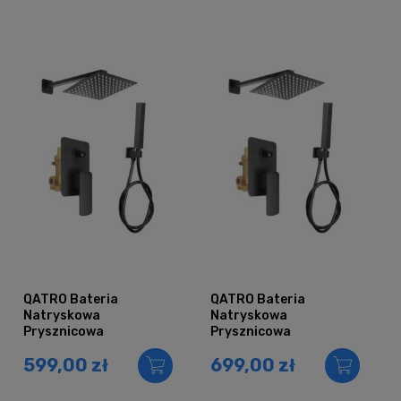
QATRO Bateria
QATRO Bateria
Natryskowa
Natryskowa
Prysznicowa
Prysznicowa
Podtynkowa
Podtynkowa
599,00 zł
699,00 zł
Deszczownica 30
Deszczownica 40
CZARNA
CZARNA