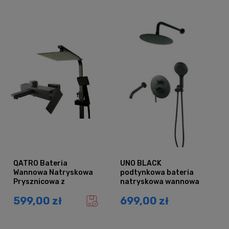
QATRO Bateria
UNO BLACK
Wannowa Natryskowa
podtynkowa bateria
Prysznicowa z
natryskowa wannowa
Deszczownicą QUBUS
20 CZARNA
599,00 zł
699,00 zł
CZARNA