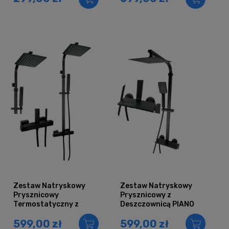
Zestaw Natryskowy
Zestaw Natryskowy
Prysznicowy
Prysznicowy z
Termostatyczny z
Deszczownicą PIANO
Deszczownicą
Czarny
599,00 zł
599,00 zł
AQUASLIM Czarny