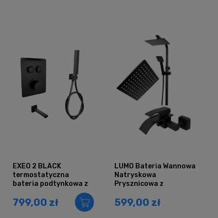
EXEO 2 BLACK
LUMO Bateria Wannowa
termostatyczna
Natryskowa
bateria podtynkowa z
Prysznicowa z
wylewką
Deszczownicą QUBUS
799,00 zł
599,00 zł
CZARNY