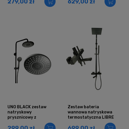
279,00 zł
629,00 zł
9222-5B)
UNO BLACK zestaw
Zestaw bateria
natryskowy
wannowa natryskowa
prysznicowy z
termostatyczna LIBRE
deszczownicą CZARNY
CZARNA
299,00 zł
699,00 zł