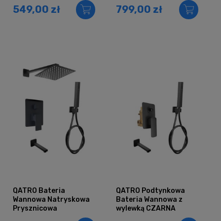
549,00 zł
799,00 zł
Deszczownica 20
Deszczownica 25
CZARNA
CZARNA
QATRO Bateria
QATRO Podtynkowa
Wannowa Natryskowa
Bateria Wannowa z
Prysznicowa
wylewką CZARNA
Podtynkowa