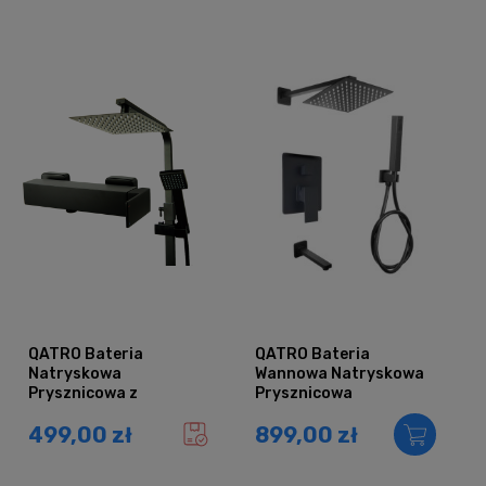
QATRO Bateria
QATRO Bateria
Natryskowa
Wannowa Natryskowa
Prysznicowa z
Prysznicowa
Deszczownicą QUBUS
Podtynkowa
499,00 zł
899,00 zł
CZARNY
Deszczownica 20
CZARNA