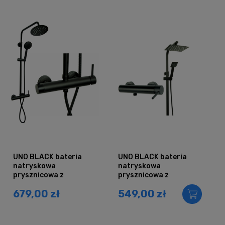
UNO BLACK bateria
UNO BLACK bateria
natryskowa
natryskowa
prysznicowa z
prysznicowa z
deszczownicą CZARNA
deszczownicą QUBUS
679,00 zł
549,00 zł
CZARNY