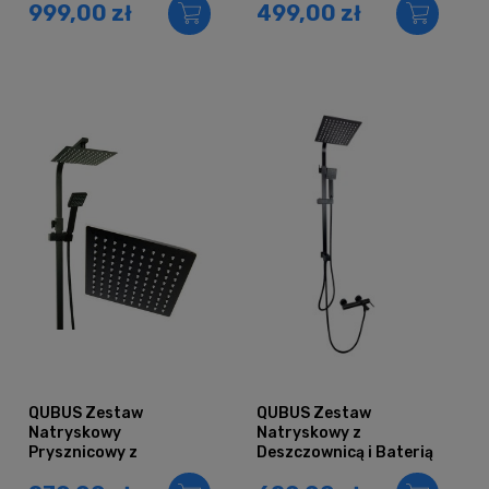
999,00 zł
499,00 zł
Deszczownica 40
CZARNA
QUBUS Zestaw
QUBUS Zestaw
Natryskowy
Natryskowy z
Prysznicowy z
Deszczownicą i Baterią
Deszczownicą CZARNY
Czarną UNO (9060B +