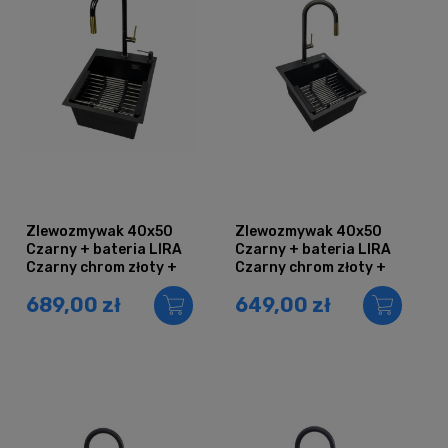
Zlewozmywak 40x50
Zlewozmywak 40x50
Czarny + bateria LIRA
Czarny + bateria LIRA
Czarny chrom złoty +
Czarny chrom złoty +
dozownik + koszyk
koszyk teleskopowy
689,00 zł
649,00 zł
teleskopowy