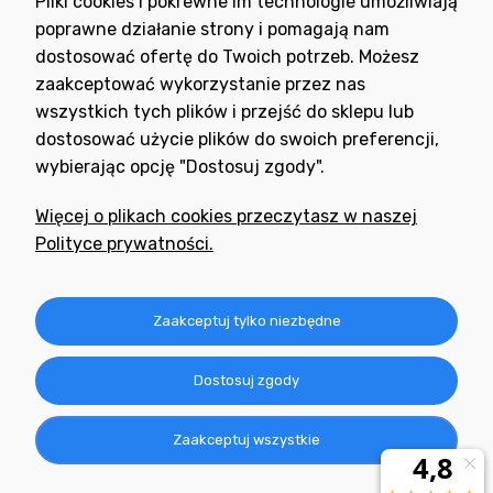
Pliki cookies i pokrewne im technologie umożliwiają
nowościami i promocjami.
poprawne działanie strony i pomagają nam
dostosować ofertę do Twoich potrzeb. Możesz
zaakceptować wykorzystanie przez nas
wszystkich tych plików i przejść do sklepu lub
dostosować użycie plików do swoich preferencji,
wybierając opcję "Dostosuj zgody".
Potrzebujesz pomocy
w zakupie?
Więcej o plikach cookies przeczytasz w naszej
+48 791 806 804
Polityce prywatności.
biuro@neogran.pl
Informacje
Zaakceptuj tylko niezbędne
Obsługa zamówień
Dostosuj zgody
O nas
Zaakceptuj wszystkie