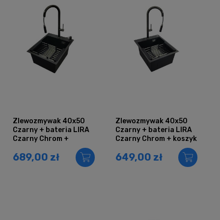
Zlewozmywak 40x50
Zlewozmywak 40x50
Czarny + bateria LIRA
Czarny + bateria LIRA
Czarny Chrom +
Czarny Chrom + koszyk
dozownik + koszyk
teleskopowy
689,00 zł
649,00 zł
teleskopowy