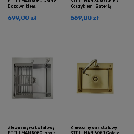
STELLMAN 5050 Gold z
STELLMAN 5050 Gold z
Dozownikiem,
Koszykiem i Baterią
Koszykiem i Baterią
AFINO
699,00 zł
669,00 zł
AFINO
Zlewozmywak stalowy
Zlewozmywak stalowy
STELLMAN 5050 Inox z
STELLMAN 6050 Gold z