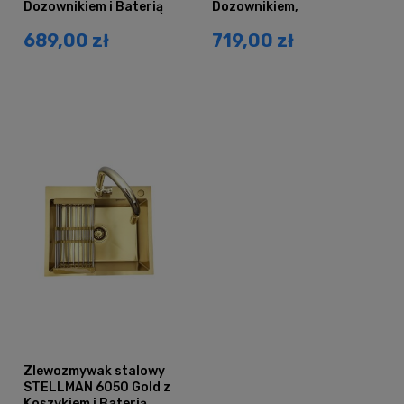
Dozownikiem i Baterią
Dozownikiem,
AFINO
Koszykiem i Baterią
689,00 zł
719,00 zł
AFINO
Zlewozmywak stalowy
STELLMAN 6050 Gold z
Koszykiem i Baterią