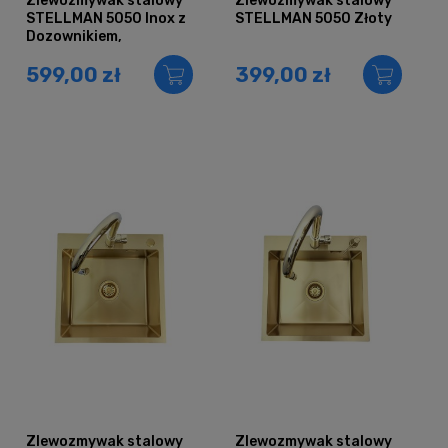
Zlewozmywak stalowy
Zlewozmywak stalowy
STELLMAN 5050 Inox z
STELLMAN 5050 Złoty
Dozownikiem,
Koszykiem i Baterią
599,00 zł
399,00 zł
AFINA
Zlewozmywak stalowy
Zlewozmywak stalowy