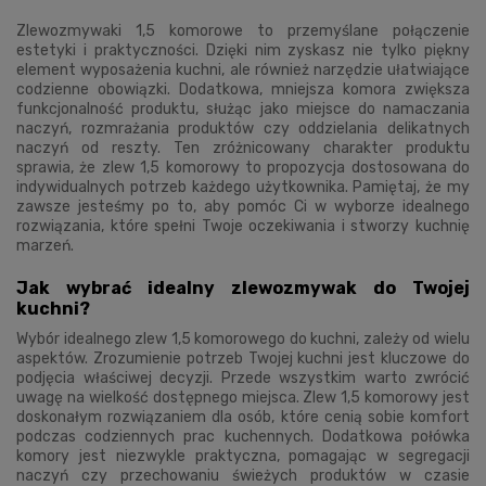
Zlewozmywaki 1,5 komorowe to przemyślane połączenie
estetyki i praktyczności. Dzięki nim zyskasz nie tylko piękny
element wyposażenia kuchni, ale również narzędzie ułatwiające
codzienne obowiązki. Dodatkowa, mniejsza komora zwiększa
funkcjonalność produktu, służąc jako miejsce do namaczania
naczyń, rozmrażania produktów czy oddzielania delikatnych
naczyń od reszty. Ten zróżnicowany charakter produktu
sprawia, że zlew 1,5 komorowy to propozycja dostosowana do
indywidualnych potrzeb każdego użytkownika. Pamiętaj, że my
zawsze jesteśmy po to, aby pomóc Ci w wyborze idealnego
rozwiązania, które spełni Twoje oczekiwania i stworzy kuchnię
marzeń.
Jak wybrać idealny zlewozmywak do Twojej
kuchni?
Wybór idealnego zlew 1,5 komorowego do kuchni, zależy od wielu
aspektów. Zrozumienie potrzeb Twojej kuchni jest kluczowe do
podjęcia właściwej decyzji. Przede wszystkim warto zwrócić
uwagę na wielkość dostępnego miejsca. Zlew 1,5 komorowy jest
doskonałym rozwiązaniem dla osób, które cenią sobie komfort
podczas codziennych prac kuchennych. Dodatkowa połówka
komory jest niezwykle praktyczna, pomagając w segregacji
naczyń czy przechowaniu świeżych produktów w czasie