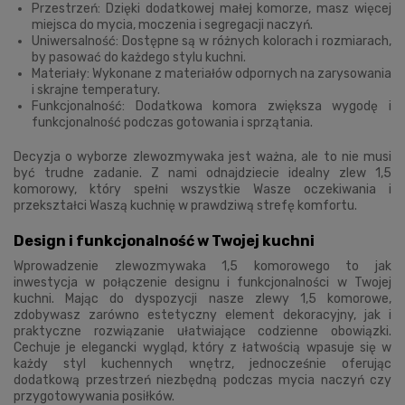
Przestrzeń: Dzięki dodatkowej małej komorze, masz więcej
miejsca do mycia, moczenia i segregacji naczyń.
Uniwersalność: Dostępne są w różnych kolorach i rozmiarach,
by pasować do każdego stylu kuchni.
Materiały: Wykonane z materiałów odpornych na zarysowania
i skrajne temperatury.
Funkcjonalność: Dodatkowa komora zwiększa wygodę i
funkcjonalność podczas gotowania i sprzątania.
Decyzja o wyborze zlewozmywaka jest ważna, ale to nie musi
być trudne zadanie. Z nami odnajdziecie idealny zlew 1,5
komorowy, który spełni wszystkie Wasze oczekiwania i
przekształci Waszą kuchnię w prawdziwą strefę komfortu.
Design i funkcjonalność w Twojej kuchni
Wprowadzenie zlewozmywaka 1,5 komorowego to jak
inwestycja w połączenie designu i funkcjonalności w Twojej
kuchni. Mając do dyspozycji nasze zlewy 1,5 komorowe,
zdobywasz zarówno estetyczny element dekoracyjny, jak i
praktyczne rozwiązanie ułatwiające codzienne obowiązki.
Cechuje je elegancki wygląd, który z łatwością wpasuje się w
każdy styl kuchennych wnętrz, jednocześnie oferując
dodatkową przestrzeń niezbędną podczas mycia naczyń czy
przygotowywania posiłków.