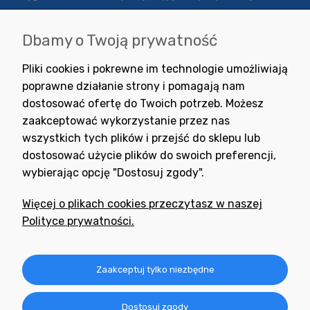
Dbamy o Twoją prywatność
Wyrażam zgodę na otrzymywanie newslettera z inspiracjami,
Pliki cookies i pokrewne im technologie umożliwiają
nowościami i promocjami.
poprawne działanie strony i pomagają nam
dostosować ofertę do Twoich potrzeb. Możesz
zaakceptować wykorzystanie przez nas
wszystkich tych plików i przejść do sklepu lub
dostosować użycie plików do swoich preferencji,
wybierając opcję "Dostosuj zgody".
Potrzebujesz pomocy
w zakupie?
Więcej o plikach cookies przeczytasz w naszej
+48 791 806 804
Polityce prywatności.
biuro@neogran.pl
Informacje
Zaakceptuj tylko niezbędne
Obsługa zamówień
Dostosuj zgody