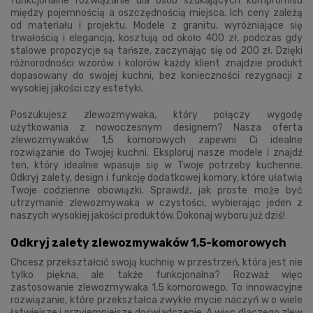
funkcjonalne rozwiązanie dla osób szukających kompromisu
między pojemnością a oszczędnością miejsca. Ich ceny zależą
od materiału i projektu. Modele z granitu, wyróżniające się
trwałością i elegancją, kosztują od około 400 zł, podczas gdy
stalowe propozycje są tańsze, zaczynając się od 200 zł. Dzięki
różnorodności wzorów i kolorów każdy klient znajdzie produkt
dopasowany do swojej kuchni, bez konieczności rezygnacji z
wysokiej jakości czy estetyki.
Poszukujesz zlewozmywaka, który połączy wygodę
użytkowania z nowoczesnym designem? Nasza oferta
zlewozmywaków 1,5 komorowych zapewni Ci idealne
rozwiązanie do Twojej kuchni. Eksploruj nasze modele i znajdź
ten, który idealnie wpasuje się w Twoje potrzeby kuchenne.
Odkryj zalety, design i funkcję dodatkowej komory, które ułatwią
Twoje codzienne obowiązki. Sprawdź, jak proste może być
utrzymanie zlewozmywaka w czystości, wybierając jeden z
naszych wysokiej jakości produktów. Dokonaj wyboru już dziś!
Odkryj zalety zlewozmywaków 1,5-komorowych
Chcesz przekształcić swoją kuchnię w przestrzeń, która jest nie
tylko piękna, ale także funkcjonalna? Rozważ więc
zastosowanie zlewozmywaka 1,5 komorowego. To innowacyjne
rozwiązanie, które przekształca zwykłe mycie naczyń w o wiele
łatwiejsze i przyjemniejsze doświadczenie. A więc dlaczego zlew