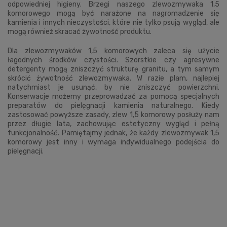
odpowiedniej higieny. Brzegi naszego zlewozmywaka 1,5
komorowego mogą być narażone na nagromadzenie się
kamienia i innych nieczystości, które nie tylko psują wygląd, ale
mogą również skracać żywotność produktu.
Dla zlewozmywaków 1,5 komorowych zaleca się użycie
łagodnych środków czystości. Szorstkie czy agresywne
detergenty mogą zniszczyć strukturę granitu, a tym samym
skrócić żywotność zlewozmywaka. W razie plam, najlepiej
natychmiast je usunąć, by nie zniszczyć powierzchni.
Konserwacje możemy przeprowadzać za pomocą specjalnych
preparatów do pielęgnacji kamienia naturalnego. Kiedy
zastosować powyższe zasady, zlew 1,5 komorowy posłuży nam
przez długie lata, zachowując estetyczny wygląd i pełną
funkcjonalność. Pamiętajmy jednak, że każdy zlewozmywak 1,5
komorowy jest inny i wymaga indywidualnego podejścia do
pielęgnacji.