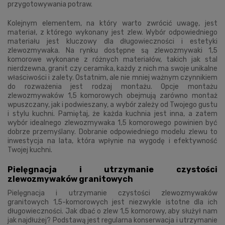
przygotowywania potraw.
Kolejnym elementem, na który warto zwrócić uwagę, jest
materiał, z którego wykonany jest zlew. Wybór odpowiedniego
materiału jest kluczowy dla długowieczności i estetyki
zlewozmywaka. Na rynku dostępne są zlewozmywaki 1,5
komorowe wykonane z różnych materiałów, takich jak stal
nierdzewna, granit czy ceramika, każdy z nich ma swoje unikalne
właściwości i zalety. Ostatnim, ale nie mniej ważnym czynnikiem
do rozważenia jest rodzaj montażu. Opcje montażu
zlewozmywaków 1,5 komorowych obejmują zarówno montaż
wpuszczany, jak i podwieszany, a wybór zależy od Twojego gustu
i stylu kuchni. Pamiętaj, że każda kuchnia jest inna, a zatem
wybór idealnego zlewozmywaka 1,5 komorowego powinien być
dobrze przemyślany. Dobranie odpowiedniego modelu zlewu to
inwestycja na lata, która wpłynie na wygodę i efektywność
Twojej kuchni.
Pielęgnacja i utrzymanie czystości
zlewozmywaków granitowych
Pielęgnacja i utrzymanie czystości zlewozmywaków
granitowych 1,5-komorowych jest niezwykle istotne dla ich
długowieczności. Jak dbać o zlew 1,5 komorowy, aby służył nam
jak najdłużej? Podstawą jest regularna konserwacja i utrzymanie