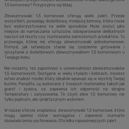
1,5 komorowy? Przyjrzyjmy się bliżej.
Zlewozmywaki 1,5 komorowe oferują wiele zalet. Przede
wszystkim, posiadają dodatkową, mniejszą komorę, która może
być wykorzystywana na wiele sposobów. Może służyć jako
miejsce do namaczania sztućców, odseparowanie delikatnych
naczyń od reszty czy rozmrażania zamrożonych produktów. To
przewaga, której nie oferują zlewozmywaki jednokomorowe.
Pomyśl, jak łatwiejsze stanie się codzienne gotowanie i
sprzątanie z dodatkowym zlewozmywakiem 1,5 komorowym u
Twojego boku.
Nie możemy też zapomnieć o uniwersalności zlewozmywaków
1,5 komorowych. Dostępne w wielu stylach i kolorach, możesz
łatwo znaleźć model, który idealnie wpasuje się w wystrój Twojej
kuchni. Ponadto, są wykonane z trwałych materiałów takich jak
granit i żywica, co zapewnia ich odporność na skrajne
temperatury i zarysowania. To czyni zlew 1,5 komorowy nie
tylko pięknym, ale i praktycznym wyborem.
W naszej ofercie znajdziesz zlewozmywaki 1,5 komorowe, które
mogą spełnić różne wymagania i zapewnić rozmaite
doświadczenia użytkowania. Oto kilka najważniejszych zalet: