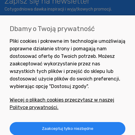
Zapisz się na newsletter
Cotygodniowa dawka inspiracji i wyjątkowych promocji.
Dbamy o Twoją prywatność
Wyrażam zgodę na otrzymywanie newslettera z inspiracjami,
Pliki cookies i pokrewne im technologie umożliwiają
nowościami i promocjami.
poprawne działanie strony i pomagają nam
dostosować ofertę do Twoich potrzeb. Możesz
zaakceptować wykorzystanie przez nas
wszystkich tych plików i przejść do sklepu lub
dostosować użycie plików do swoich preferencji,
wybierając opcję "Dostosuj zgody".
Potrzebujesz pomocy
w zakupie?
Więcej o plikach cookies przeczytasz w naszej
+48 791 806 804
Polityce prywatności.
biuro@neogran.pl
Informacje
Zaakceptuj tylko niezbędne