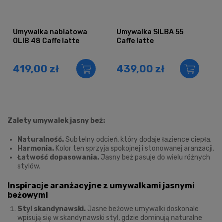
Umywalka nablatowa
Umywalka SILBA 55
OLIB 48 Caffe latte
Caffe latte
419,00 zł
439,00 zł
Zalety umywalek jasny beż:
Naturalność.
Subtelny odcień, który dodaje łazience ciepła.
Harmonia.
Kolor ten sprzyja spokojnej i stonowanej aranżacji.
Łatwość dopasowania.
Jasny beż pasuje do wielu różnych
stylów.
Inspiracje aranżacyjne z umywalkami jasnymi
beżowymi
Styl skandynawski.
Jasne beżowe umywalki doskonale
wpisują się w skandynawski styl, gdzie dominują naturalne