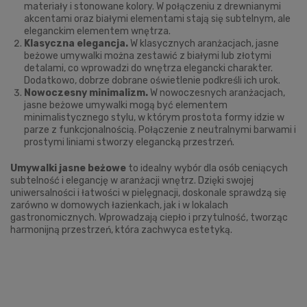
materiały i stonowane kolory. W połączeniu z drewnianymi
akcentami oraz białymi elementami stają się subtelnym, ale
eleganckim elementem wnętrza.
Klasyczna elegancja.
W klasycznych aranżacjach, jasne
beżowe umywalki można zestawić z białymi lub złotymi
detalami, co wprowadzi do wnętrza elegancki charakter.
Dodatkowo, dobrze dobrane oświetlenie podkreśli ich urok.
Nowoczesny minimalizm.
W nowoczesnych aranżacjach,
jasne beżowe umywalki mogą być elementem
minimalistycznego stylu, w którym prostota formy idzie w
parze z funkcjonalnością. Połączenie z neutralnymi barwami i
prostymi liniami stworzy elegancką przestrzeń.
Umywalki jasne beżowe
to idealny wybór dla osób ceniących
subtelność i elegancję w aranżacji wnętrz. Dzięki swojej
uniwersalności i łatwości w pielęgnacji, doskonale sprawdzą się
zarówno w domowych łazienkach, jak i w lokalach
gastronomicznych. Wprowadzają ciepło i przytulność, tworząc
harmonijną przestrzeń, która zachwyca estetyką.