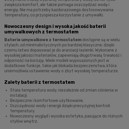
zwiększa komfort, ale także pomaga oszczędzać wodę i
energię. Nie ma potrzeby każdorazowego dostosowywania
temperatury, co przyspiesza korzystanie z umywalki.
Nowoczesny design i wysoka jakość baterii
umywalkowych z termostatem
Baterie umywalkowe z termostatem
dostępne są w wielu
stylach, od minimalistycznych po bardziej klasyczne, dzięki
czemu łatwo dopasować je do aranżacji łazienki. Wykonane z
wysokiej jakości materiałów, zapewniają długotrwałą trwałość i
odporność na korozję. Wiele modeli wyposażonych jest w
dodatkowe funkcje, takie jak blokada bezpieczeństwa, która
uniemożliwia ustawienie wody o zbyt wysokiej temperaturze.
Zalety baterii z termostatem
Stała temperatura wody, niezależnie od zmian ciśnienia w
instalacji.
Bezpieczne i komfortowe użytkowanie.
Oszczędność wody i energii dzięki precyzyjnej kontroli
temperatury.
Nowoczesny wygląd i wysoka estetyka, pasujące do różnych
stylów wnętrz.