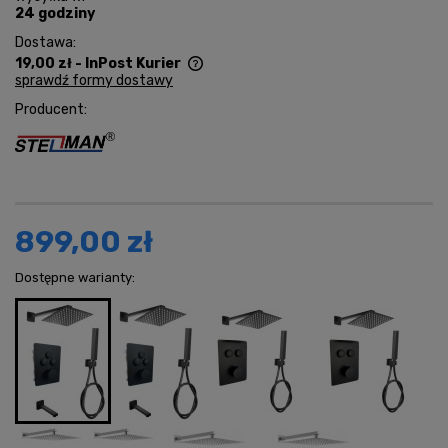
24 godziny
Dostawa:
19,00 zł
- InPost Kurier
sprawdź formy dostawy
Cena nie zawiera ewentualnych kosztów płatności
Producent:
899,00 zł
Dostępne warianty: