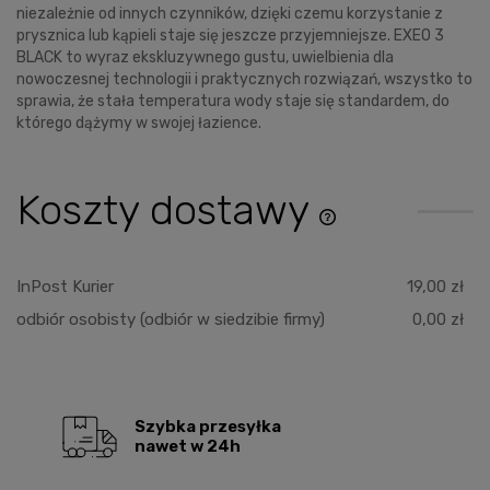
niezależnie od innych czynników, dzięki czemu korzystanie z
prysznica lub kąpieli staje się jeszcze przyjemniejsze. EXEO 3
BLACK to wyraz ekskluzywnego gustu, uwielbienia dla
nowoczesnej technologii i praktycznych rozwiązań, wszystko to
sprawia, że stała temperatura wody staje się standardem, do
którego dążymy w swojej łazience.
Koszty dostawy
Cena nie zawiera ewentu
płatności
InPost Kurier
19,00 zł
odbiór osobisty
(odbiór w siedzibie firmy)
0,00 zł
Szybka przesyłka
nawet w 24h