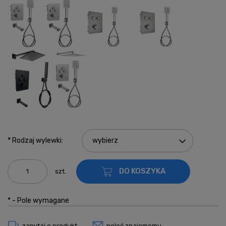
*
Rodzaj wylewki:
DO KOSZYKA
szt.
*
- Pole wymagane
zapytaj o produkt
poleć znajomemu