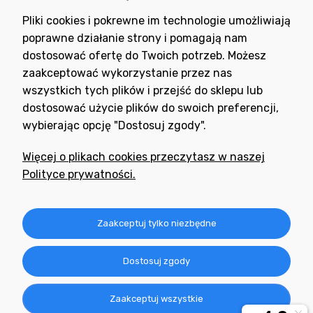
Wyrażam zgodę na otrzymywanie newslettera z inspiracjami,
Pliki cookies i pokrewne im technologie umożliwiają
nowościami i promocjami.
poprawne działanie strony i pomagają nam
dostosować ofertę do Twoich potrzeb. Możesz
zaakceptować wykorzystanie przez nas
wszystkich tych plików i przejść do sklepu lub
dostosować użycie plików do swoich preferencji,
wybierając opcję "Dostosuj zgody".
Potrzebujesz pomocy
w zakupie?
Więcej o plikach cookies przeczytasz w naszej
+48 791 806 804
Polityce prywatności.
biuro@neogran.pl
Informacje
Zaakceptuj tylko niezbędne
Obsługa zamówień
Dostosuj zgody
O nas
Zaakceptuj wszystkie