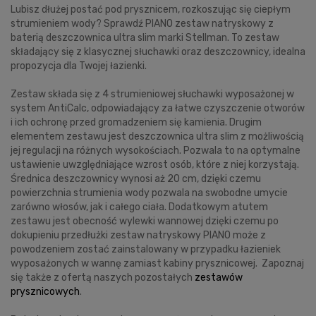
Lubisz dłużej postać pod prysznicem, rozkoszując się ciepłym
strumieniem wody? Sprawdź PIANO zestaw natryskowy z
baterią deszczownica ultra slim marki Stellman. To zestaw
składający się z klasycznej słuchawki oraz deszczownicy, idealna
propozycja dla Twojej łazienki.
Zestaw składa się z 4 strumieniowej słuchawki wyposażonej w
system AntiCalc, odpowiadający za łatwe czyszczenie otworów
i ich ochronę przed gromadzeniem się kamienia. Drugim
elementem zestawu jest deszczownica ultra slim z możliwością
jej regulacji na różnych wysokościach. Pozwala to na optymalne
ustawienie uwzględniające wzrost osób, które z niej korzystają.
Średnica deszczownicy wynosi aż 20 cm, dzięki czemu
powierzchnia strumienia wody pozwala na swobodne umycie
zarówno włosów, jak i całego ciała. Dodatkowym atutem
zestawu jest obecność wylewki wannowej dzięki czemu po
dokupieniu przedłużki zestaw natryskowy PIANO może z
powodzeniem zostać zainstalowany w przypadku łazieniek
wyposażonych w wannę zamiast kabiny prysznicowej. Zapoznaj
się także z ofertą naszych pozostałych
zestawów
prysznicowych
.