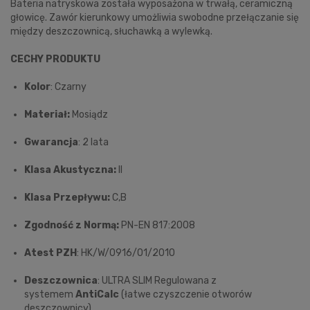
Bateria natryskowa została wyposażona w trwałą, ceramiczną
głowicę. Zawór kierunkowy umożliwia swobodne przełączanie się
między deszczownicą, słuchawką a wylewką.
CECHY PRODUKTU
Kolor
: Czarny
Materiał:
Mosiądz
Gwarancja
: 2 lata
Klasa Akustyczna:
II
Klasa Przepływu:
C,B
Zgodność z Normą:
PN-EN 817:2008
Atest PZH
: HK/W/0916/01/2010
Deszczownica
: ULTRA SLIM Regulowana z
systemem
AntiCalc
(łatwe czyszczenie otworów
deszczownicy)