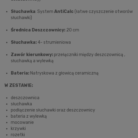
Słuchawka
: System
AntiCalc
(łatwe czyszczenie otworów
słuchawki)
Średnica Deszczownicy:
20 cm
Słuchawka:
4- strumieniowa
Zawór kierunkowy:
przełączniki między deszczownicą ,
słuchawką a wylewką
Bateria:
Natryskowa z głowicą ceramiczną
W ZESTAWIE:
deszczownica
słuchawka
podłączenie słuchawki oraz deszczownicy
bateria z wylewką
mocowanie
krzywki
rozetki