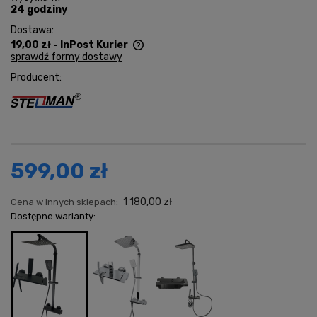
24 godziny
Dostawa:
19,00 zł
- InPost Kurier
sprawdź formy dostawy
Cena nie zawiera ewentualnych kosztów płatności
Producent:
599,00 zł
1 180,00 zł
Cena w innych sklepach:
Dostępne warianty: