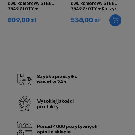
dwu komorowy STEEL
dwu komorowy STEEL
7549 ZŁOTY +
7549 ZŁOTY + Koszyk
Dozownik + Koszyk +
809,00 zł
538,00 zł
Bateria AFINO
Szybka przesyłka
nawet w 24h
Wysokiej jakości
produkty
Ponad 4000 pozytywnych
opinii o sklepie