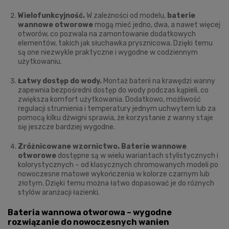
Wielofunkcyjność.
W zależności od modelu,
baterie
wannowe otworowe
mogą mieć jedno, dwa, a nawet więcej
otworów, co pozwala na zamontowanie dodatkowych
elementów, takich jak słuchawka prysznicowa. Dzięki temu
są one niezwykle praktyczne i wygodne w codziennym
użytkowaniu.
Łatwy dostęp do wody.
Montaż baterii na krawędzi wanny
zapewnia bezpośredni dostęp do wody podczas kąpieli, co
zwiększa komfort użytkowania. Dodatkowo, możliwość
regulacji strumienia i temperatury jednym uchwytem lub za
pomocą kilku dźwigni sprawia, że korzystanie z wanny staje
się jeszcze bardziej wygodne.
Zróżnicowane wzornictwo.
Baterie wannowe
otworowe
dostępne są w wielu wariantach stylistycznych i
kolorystycznych – od klasycznych chromowanych modeli po
nowoczesne matowe wykończenia w kolorze czarnym lub
złotym. Dzięki temu można łatwo dopasować je do różnych
stylów aranżacji łazienki.
Bateria wannowa otworowa – wygodne
rozwiązanie do nowoczesnych wanien