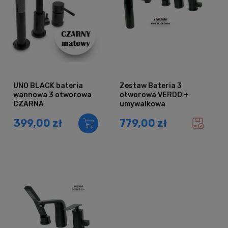
UNO BLACK bateria
Zestaw Bateria 3
wannowa 3 otworowa
otworowa VERDO +
CZARNA
umywalkowa
nablatowa VERDO
399,00 zł
779,00 zł
black