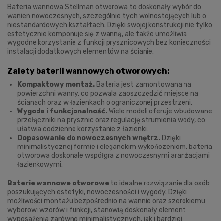
Bateria wannowa Stellman
otworowa to doskonały wybór do
wanien nowoczesnych, szczególnie tych wolnostojących lub o
niestandardowych kształtach. Dzięki swojej konstrukcji nie tylko
estetycznie komponuje się z wanną, ale także umożliwia
wygodne korzystanie z funkcji prysznicowych bez konieczności
instalacji dodatkowych elementów na ścianie.
Zalety baterii wannowych otworowych:
Kompaktowy montaż.
Bateria jest zamontowana na
powierzchni wanny, co pozwala zaoszczędzić miejsce na
ścianach oraz w łazienkach o ograniczonej przestrzeni.
Wygoda i funkcjonalność.
Wiele modeli oferuje wbudowane
przełączniki na prysznic oraz regulację strumienia wody, co
ułatwia codzienne korzystanie z łazienki.
Dopasowanie do nowoczesnych wnętrz.
Dzięki
minimalistycznej formie i eleganckim wykończeniom, bateria
otworowa doskonale współgra z nowoczesnymi aranżacjami
łazienkowymi.
Baterie wannowe otworowe
to idealne rozwiązanie dla osób
poszukujących estetyki, nowoczesności i wygody. Dzięki
możliwości montażu bezpośrednio na wannie oraz szerokiemu
wyborowi wzorów i funkcji, stanowią doskonały element
wyposażenia zarówno minimalistycznych, jak i bardziej