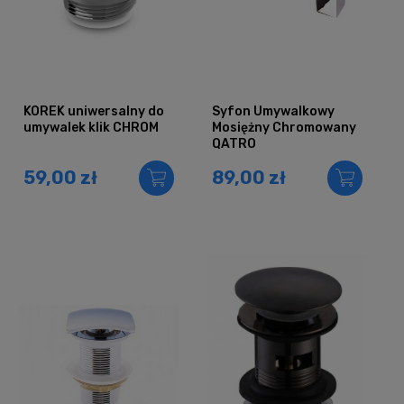
KOREK uniwersalny do
Syfon Umywalkowy
umywalek klik CHROM
Mosiężny Chromowany
QATRO
59,00 zł
89,00 zł