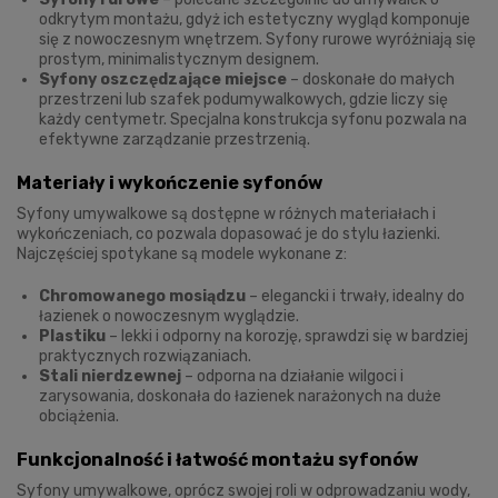
odkrytym montażu, gdyż ich estetyczny wygląd komponuje
się z nowoczesnym wnętrzem. Syfony rurowe wyróżniają się
prostym, minimalistycznym designem.
Syfony oszczędzające miejsce
– doskonałe do małych
przestrzeni lub szafek podumywalkowych, gdzie liczy się
każdy centymetr. Specjalna konstrukcja syfonu pozwala na
efektywne zarządzanie przestrzenią.
Materiały i wykończenie syfonów
Syfony umywalkowe są dostępne w różnych materiałach i
wykończeniach, co pozwala dopasować je do stylu łazienki.
Najczęściej spotykane są modele wykonane z:
Chromowanego mosiądzu
– elegancki i trwały, idealny do
łazienek o nowoczesnym wyglądzie.
Plastiku
– lekki i odporny na korozję, sprawdzi się w bardziej
praktycznych rozwiązaniach.
Stali nierdzewnej
– odporna na działanie wilgoci i
zarysowania, doskonała do łazienek narażonych na duże
obciążenia.
Funkcjonalność i łatwość montażu syfonów
Syfony umywalkowe, oprócz swojej roli w odprowadzaniu wody,