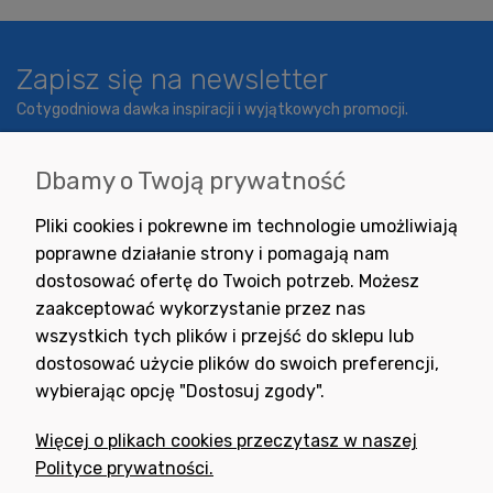
Zapisz się na newsletter
Cotygodniowa dawka inspiracji i wyjątkowych promocji.
Dbamy o Twoją prywatność
Wyrażam zgodę na otrzymywanie newslettera z inspiracjami,
Pliki cookies i pokrewne im technologie umożliwiają
nowościami i promocjami.
poprawne działanie strony i pomagają nam
dostosować ofertę do Twoich potrzeb. Możesz
zaakceptować wykorzystanie przez nas
wszystkich tych plików i przejść do sklepu lub
dostosować użycie plików do swoich preferencji,
wybierając opcję "Dostosuj zgody".
Potrzebujesz pomocy
w zakupie?
Więcej o plikach cookies przeczytasz w naszej
+48 791 806 804
Polityce prywatności.
biuro@neogran.pl