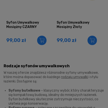
Syfon Umywalkowy
Syfon Umywalkowy
Mosiężny CZARNY
Mosiężny Złoty
99,00 zł
99,00 zł
Rodzaje syfonów umywalkowych
W naszej ofercie znajdziesz różnorodne syfony umywalkowe,
które można dopasować do każdego
rodzaju umywalki
i stylu
łazienki. Dostępne są:
Syfony butelkowe
– klasyczny wybór, który charakteryzuje
się kompaktową budową, idealny do mniejszych łazienek.
Syfon butelkowy skutecznie zatrzymuje nieczystości, co
ułatwia jego konserwację.
Syfony rurowe
– polecane szczególnie do umywalek o