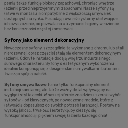
pełnią także funkcję blokady zapachowej, chroniąc wnętrze
łazienki przed nieprzyjemnymi zapachami. Nasze syfony są
łatwe w montażu i kompatybilne z większością umywalek
dostępnych na rynku. Posiadają również systemy ułatwiające
ich czyszczenie, co pozwala na utrzymanie higieny w łazience
bez konieczności częstej konserwacji.
Syfony jako element dekoracyjny
Nowoczesne syfony, szczególnie te wykonane z chromu lub stali
nierdzewnej, coraz częściej stają się elementem dekoracyjnym
łazienki. Odkryte instalacje dodają wnętrzu industrialnego,
surowego charakteru. Syfony o estetycznym wykończeniu
idealnie komponują się z designerskimi umywalkami i bateriami,
tworząc spójną całość.
Syfony umywalkowe
to nie tylko funkcjonalny element
instalacji sanitarnej, ale także ważny detal wpływający na
wygląd i styl łazienki. W naszej ofercie znajdziesz szeroki wybór
syfonów – od klasycznych, po nowoczesne modele, które z
łatwością dopasujesz do swoich potrzeb i aranżacji. Postaw na
wysoką jakość, trwałość i estetykę, by cieszyć się
funkcjonalnością i pięknem swojej łazienki każdego dnia!