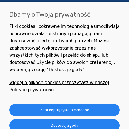
Dbamy o Twoją prywatność
Wyrażam zgodę na otrzymywanie newslettera z inspiracjami,
Pliki cookies i pokrewne im technologie umożliwiają
nowościami i promocjami.
poprawne działanie strony i pomagają nam
dostosować ofertę do Twoich potrzeb. Możesz
zaakceptować wykorzystanie przez nas
wszystkich tych plików i przejść do sklepu lub
dostosować użycie plików do swoich preferencji,
wybierając opcję "Dostosuj zgody".
Potrzebujesz pomocy
w zakupie?
Więcej o plikach cookies przeczytasz w naszej
+48 791 806 804
Polityce prywatności.
biuro@neogran.pl
Informacje
Zaakceptuj tylko niezbędne
Obsługa zamówień
Dostosuj zgody