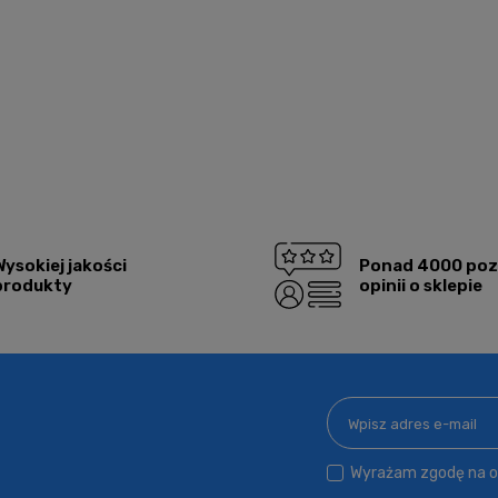
Wysokiej jakości
Ponad 4000 po
produkty
opinii o sklepie
Wyrażam zgodę na ot