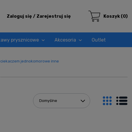
Zaloguj się
Zarejestruj się
Koszyk
(0)
tawy prysznicowe
Akcesoria
Outlet
ociekaczem jednokomorowe inne