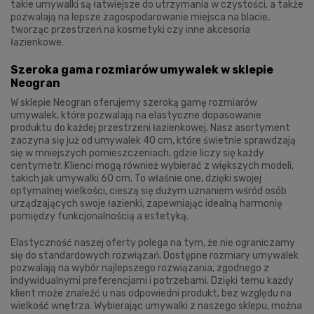
takie umywalki są łatwiejsze do utrzymania w czystości, a także
pozwalają na lepsze zagospodarowanie miejsca na blacie,
tworząc przestrzeń na kosmetyki czy inne akcesoria
łazienkowe.
Szeroka gama rozmiarów umywalek w sklepie
Neogran
W sklepie Neogran oferujemy szeroką gamę rozmiarów
umywalek, które pozwalają na elastyczne dopasowanie
produktu do każdej przestrzeni łazienkowej. Nasz asortyment
zaczyna się już od umywalek 40 cm, które świetnie sprawdzają
się w mniejszych pomieszczeniach, gdzie liczy się każdy
centymetr. Klienci mogą również wybierać z większych modeli,
takich jak umywalki 60 cm. To właśnie one, dzięki swojej
optymalnej wielkości, cieszą się dużym uznaniem wśród osób
urządzających swoje łazienki, zapewniając idealną harmonię
pomiędzy funkcjonalnością a estetyką.
Elastyczność naszej oferty polega na tym, że nie ograniczamy
się do standardowych rozwiązań. Dostępne rozmiary umywalek
pozwalają na wybór najlepszego rozwiązania, zgodnego z
indywidualnymi preferencjami i potrzebami. Dzięki temu każdy
klient może znaleźć u nas odpowiedni produkt, bez względu na
wielkość wnętrza. Wybierając umywalki z naszego sklepu, można