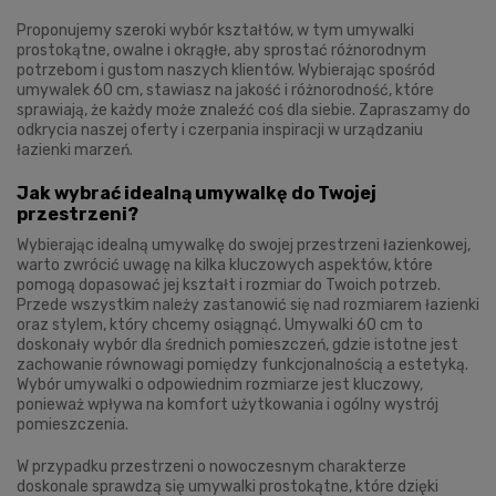
Proponujemy szeroki wybór kształtów, w tym umywalki
prostokątne, owalne i okrągłe, aby sprostać różnorodnym
potrzebom i gustom naszych klientów. Wybierając spośród
umywalek 60 cm, stawiasz na jakość i różnorodność, które
sprawiają, że każdy może znaleźć coś dla siebie. Zapraszamy do
odkrycia naszej oferty i czerpania inspiracji w urządzaniu
łazienki marzeń.
Jak wybrać idealną umywalkę do Twojej
przestrzeni?
Wybierając idealną umywalkę do swojej przestrzeni łazienkowej,
warto zwrócić uwagę na kilka kluczowych aspektów, które
pomogą dopasować jej kształt i rozmiar do Twoich potrzeb.
Przede wszystkim należy zastanowić się nad rozmiarem łazienki
oraz stylem, który chcemy osiągnąć. Umywalki 60 cm to
doskonały wybór dla średnich pomieszczeń, gdzie istotne jest
zachowanie równowagi pomiędzy funkcjonalnością a estetyką.
Wybór umywalki o odpowiednim rozmiarze jest kluczowy,
ponieważ wpływa na komfort użytkowania i ogólny wystrój
pomieszczenia.
W przypadku przestrzeni o nowoczesnym charakterze
doskonale sprawdzą się umywalki prostokątne, które dzięki