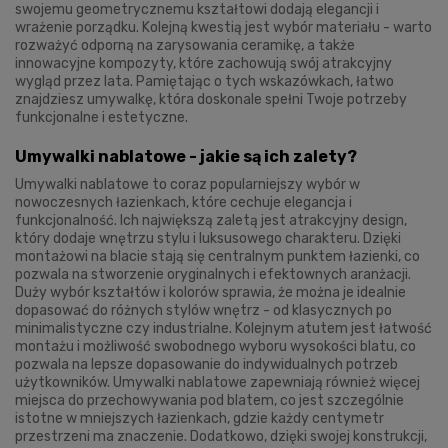
swojemu geometrycznemu kształtowi dodają elegancji i
wrażenie porządku. Kolejną kwestią jest wybór materiału - warto
rozważyć odporną na zarysowania ceramikę, a także
innowacyjne kompozyty, które zachowują swój atrakcyjny
wygląd przez lata. Pamiętając o tych wskazówkach, łatwo
znajdziesz umywalkę, która doskonale spełni Twoje potrzeby
funkcjonalne i estetyczne.
Umywalki nablatowe - jakie są ich zalety?
Umywalki nablatowe to coraz popularniejszy wybór w
nowoczesnych łazienkach, które cechuje elegancja i
funkcjonalność. Ich największą zaletą jest atrakcyjny design,
który dodaje wnętrzu stylu i luksusowego charakteru. Dzięki
montażowi na blacie stają się centralnym punktem łazienki, co
pozwala na stworzenie oryginalnych i efektownych aranżacji.
Duży wybór kształtów i kolorów sprawia, że można je idealnie
dopasować do różnych stylów wnętrz - od klasycznych po
minimalistyczne czy industrialne. Kolejnym atutem jest łatwość
montażu i możliwość swobodnego wyboru wysokości blatu, co
pozwala na lepsze dopasowanie do indywidualnych potrzeb
użytkowników. Umywalki nablatowe zapewniają również więcej
miejsca do przechowywania pod blatem, co jest szczególnie
istotne w mniejszych łazienkach, gdzie każdy centymetr
przestrzeni ma znaczenie. Dodatkowo, dzięki swojej konstrukcji,