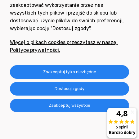
zaakceptować wykorzystanie przez nas
wszystkich tych plików i przejść do sklepu lub
dostosować użycie plików do swoich preferencji,
wybierając opcję "Dostosuj zgody".
Potrzebujesz pomocy
w zakupie?
Więcej o plikach cookies przeczytasz w naszej
+48 791 806 804
Polityce prywatności.
biuro@neogran.pl
Informacje
Zaakceptuj tylko niezbędne
Obsługa zamówień
Dostosuj zgody
O nas
Zaakceptuj wszystkie
Realizacja: