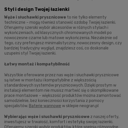
Styl i design Twojej łazienki
Węże i słuchawki prysznicowe
to nie tylko elementy
techniczne – mogą również stanowić ozdobę Twojej łazienki.
Oferujemy szeroki wybór akcesoriów w różnych stylach i
wykończeniach, od klasycznych chromowanych modeli po
nowoczesne czarne lub matowe wykończenia. Niezależnie od
tego, czy preferujesz minimalistyczny, nowoczesny design, czy
bardziej tradycyjny wygląd, znajdziesz coś, co doskonale
uzupełni styl Twojej łazienki.
Łatwy montaż i kompatybilność
Wszystkie oferowane przez nas węże i słuchawki prysznicowe
są łatwe w montażu i kompatybilne z większością
standardowych systemów prysznicowych. Dzięki prostym w
instalacji elementom nie musisz martwić się o skomplikowane
prace montażowe – większość produktów można zamontować
samodzielnie, bez konieczności korzystania z pomocy
specjalistów.
Baterie wannowe
w sklepie neogran.pl
Wybierając węże i słuchawki prysznicowe
z naszej oferty,
inwestujesz w trwałość, komfort i estetykę swojej łazienki.
Oferujemy szeroki wybór produktów, które spełnią różnorodne