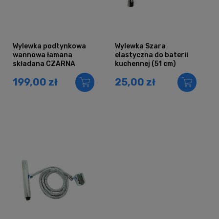
Wylewka podtynkowa
Wylewka Szara
wannowa łamana
elastyczna do baterii
składana CZARNA
kuchennej (51 cm)
199,00 zł
25,00 zł