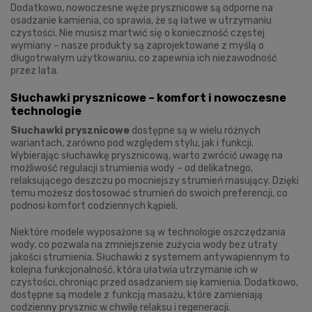
Dodatkowo, nowoczesne węże prysznicowe są odporne na
osadzanie kamienia, co sprawia, że są łatwe w utrzymaniu
czystości. Nie musisz martwić się o konieczność częstej
wymiany – nasze produkty są zaprojektowane z myślą o
długotrwałym użytkowaniu, co zapewnia ich niezawodność
przez lata.
Słuchawki prysznicowe – komfort i nowoczesne
technologie
Słuchawki prysznicowe
dostępne są w wielu różnych
wariantach, zarówno pod względem stylu, jak i funkcji.
Wybierając słuchawkę prysznicową, warto zwrócić uwagę na
możliwość regulacji strumienia wody – od delikatnego,
relaksującego deszczu po mocniejszy strumień masujący. Dzięki
temu możesz dostosować strumień do swoich preferencji, co
podnosi komfort codziennych kąpieli.
Niektóre modele wyposażone są w technologie oszczędzania
wody, co pozwala na zmniejszenie zużycia wody bez utraty
jakości strumienia. Słuchawki z systemem antywapiennym to
kolejna funkcjonalność, która ułatwia utrzymanie ich w
czystości, chroniąc przed osadzaniem się kamienia. Dodatkowo,
dostępne są modele z funkcją masażu, które zamieniają
codzienny prysznic w chwilę relaksu i regeneracji.