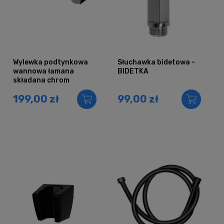
Wylewka podtynkowa
Słuchawka bidetowa -
wannowa łamana
BIDETKA
składana chrom
199,00 zł
99,00 zł