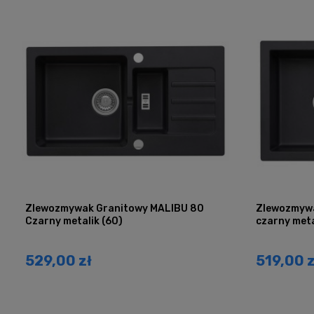
Zlewozmywak Granitowy MALIBU 80
Zlewozmywa
Czarny metalik (60)
czarny meta
529,00 zł
519,00 z