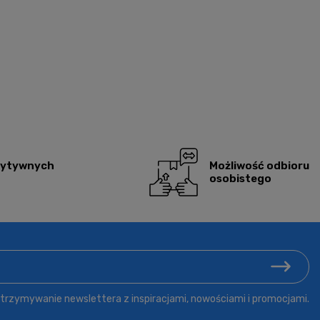
zytywnych
Możliwość odbioru
osobistego
rzymywanie newslettera z inspiracjami, nowościami i promocjami.