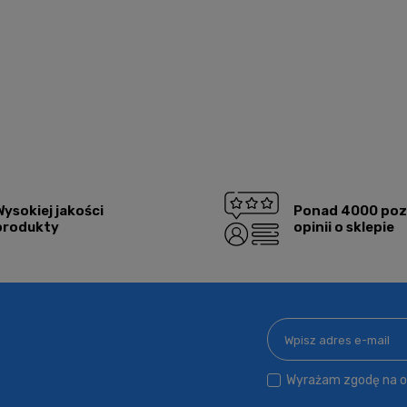
Wysokiej jakości
Ponad 4000 po
produkty
opinii o sklepie
Wyrażam zgodę na ot