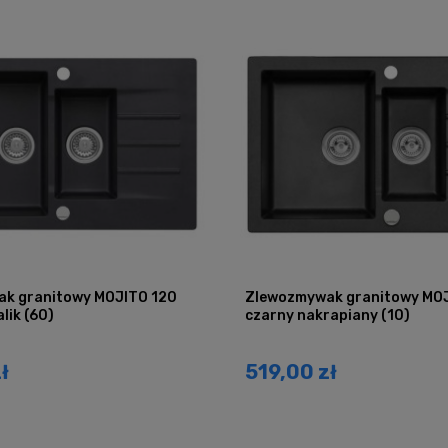
k granitowy MOJITO 120
Zlewozmywak granitowy MO
lik (60)
czarny nakrapiany (10)
ł
519,00 zł