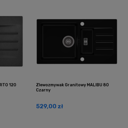
JITO 120
Zlewozmywak Granitowy MALIBU 80
Czarny
529,00 zł