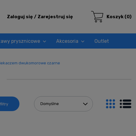
Zaloguj się
Zarejestruj się
Koszyk
(0)
tawy prysznicowe
Akcesoria
Outlet
ciekaczem dwukomorowe czarne
e
iltry