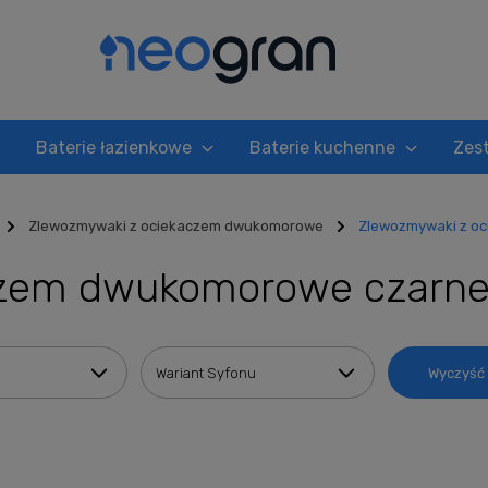
Baterie łazienkowe
Baterie kuchenne
Zes
Zlewozmywaki z ociekaczem dwukomorowe
Zlewozmywaki z o
czem dwukomorowe czarn
Wariant Syfonu
Wyczyść f