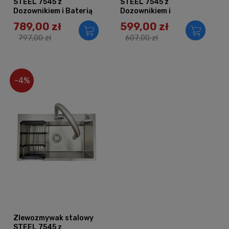
STEEL 7545 z
STEEL 7545 z
Dozownikiem i Baterią
Dozownikiem i
AFINO
Koszykiem
789,00 zł
599,00 zł
797,00 zł
607,00 zł
-4%
Zlewozmywak stalowy
STEEL 7545 z