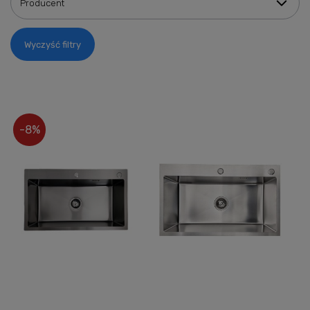
Producent
Wyczyść filtry
-8%