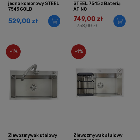
jedno komorowy STEEL
STEEL 7545 z Baterią
7545 GOLD
AFINO
749,00 zł
529,00 zł
758,00 zł
-1%
-1%
Zlewozmywak stalowy
Zlewozmywak stalowy