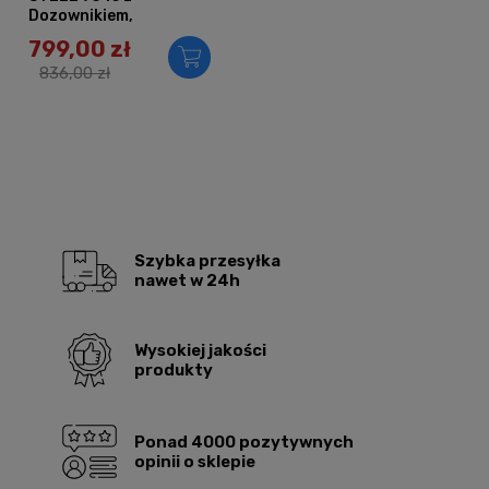
Dozownikiem,
Koszykiem i Baterią
799,00 zł
AFINO
836,00 zł
Szybka przesyłka
nawet w 24h
Wysokiej jakości
produkty
Ponad 4000 pozytywnych
opinii o sklepie