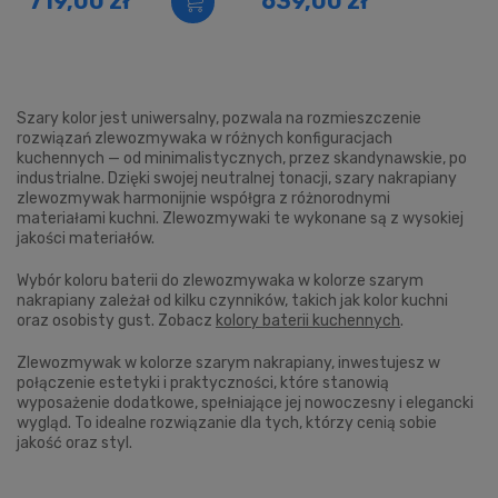
719,00 zł
639,00 zł
Szary kolor jest uniwersalny, pozwala na rozmieszczenie
rozwiązań zlewozmywaka w różnych konfiguracjach
kuchennych — od minimalistycznych, przez skandynawskie, po
industrialne. Dzięki swojej neutralnej tonacji, szary nakrapiany
zlewozmywak harmonijnie współgra z różnorodnymi
materiałami kuchni. Zlewozmywaki te wykonane są z wysokiej
jakości materiałów.
Wybór koloru baterii do zlewozmywaka w kolorze szarym
nakrapiany zależał od kilku czynników, takich jak kolor kuchni
oraz osobisty gust. Zobacz
kolory baterii kuchennych
.
Zlewozmywak w kolorze szarym nakrapiany, inwestujesz w
połączenie estetyki i praktyczności, które stanowią
wyposażenie dodatkowe, spełniające jej nowoczesny i elegancki
wygląd. To idealne rozwiązanie dla tych, którzy cenią sobie
jakość oraz styl.