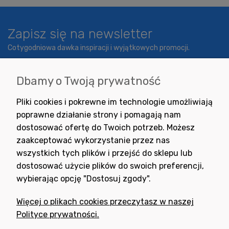
Zapisz się na newsletter
Cotygodniowa dawka inspiracji i wyjątkowych promocji.
Dbamy o Twoją prywatność
Wyrażam zgodę na otrzymywanie newslettera z inspiracjami,
Pliki cookies i pokrewne im technologie umożliwiają
nowościami i promocjami.
poprawne działanie strony i pomagają nam
dostosować ofertę do Twoich potrzeb. Możesz
zaakceptować wykorzystanie przez nas
wszystkich tych plików i przejść do sklepu lub
dostosować użycie plików do swoich preferencji,
wybierając opcję "Dostosuj zgody".
Potrzebujesz pomocy
w zakupie?
Więcej o plikach cookies przeczytasz w naszej
+48 791 806 804
Polityce prywatności.
biuro@neogran.pl