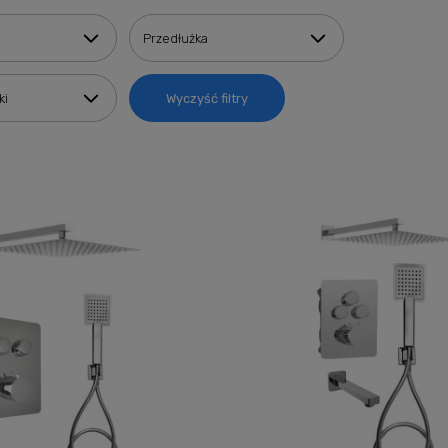
Przedłużka
ki
Wyczyść filtry