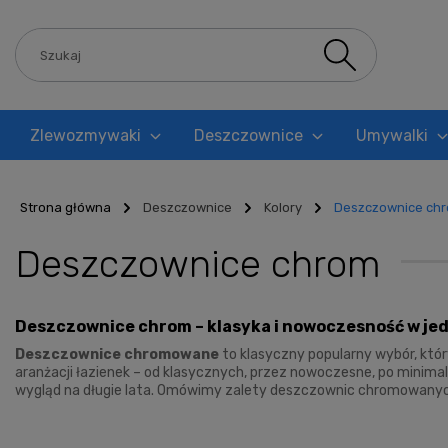
Zlewozmywaki
Deszczownice
Umywalki
Blog
Strona główna
Deszczownice
Kolory
Deszczownice ch
Deszczownice chrom
Deszczownice chrom – klasyka i nowoczesność w j
Deszczownice chromowane
to klasyczny popularny wybór, któr
aranżacji łazienek – od klasycznych, przez nowoczesne, po minima
wygląd na długie lata. Omówimy zalety deszczownic chromowany