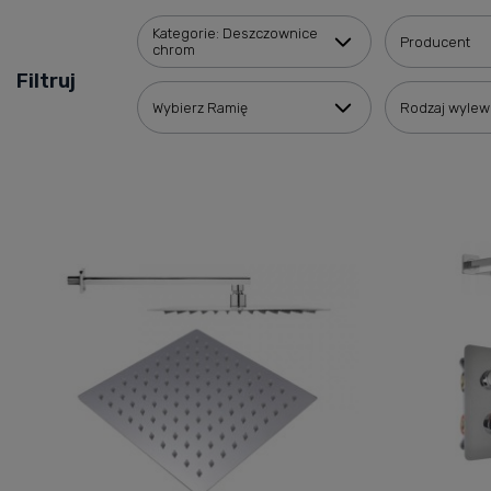
Kategorie: Deszczownice
Producent
chrom
Filtruj
Wybierz Ramię
Rodzaj wylew