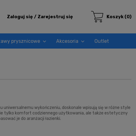
Zaloguj się
Zarejestruj się
Koszyk
(0)
tawy prysznicowe
Akcesoria
Outlet
mu uniwersalnemu wykończeniu, doskonale wpisują się w różne style
nie tylko komfort codziennego użytkowania, ale także estetyczny
dopasować je do aranżacji łazienki.