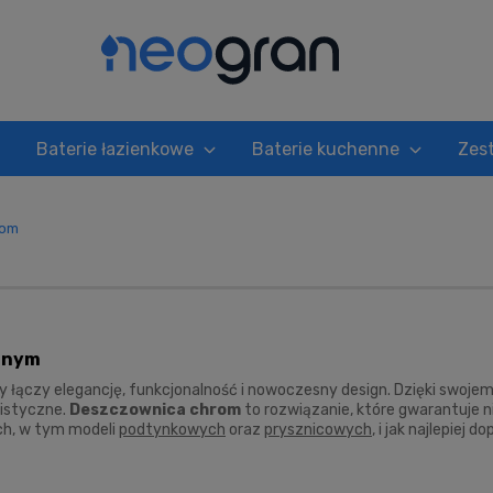
Baterie łazienkowe
Baterie kuchenne
Zes
rom
ednym
y łączy elegancję, funkcjonalność i nowoczesny design. Dzięki swoje
listyczne.
Deszczownica chrom
to rozwiązanie, które gwarantuje 
ch, w tym modeli
podtynkowych
oraz
prysznicowych
, i jak najlepiej 