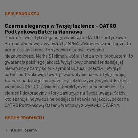
OPIS PRODUKTU
Czarna elegancja w Twojej łazience – QATRO
Podtynkowa Bateria Wannowa
Podkreśl swój styl i elegancję, wybierając QATRO Podtynkową
Baterię Wannową z wylewką CZARNA. Wykonana z mosiądzu, ta
armatura sanitarnej to synonim długowieczności i
niezawodności. Marka Stellman, która stoi za tym produktem, to
gwarancja polskiego jakości. Wyjątkowy charakter dodaje jej
niebanalny czarny kolor - symbol luksusu i prestiżu. Wygląd
baterii podtynkowej niewątpliwie wpłynie na estetykę Twojej
łazienki, nadając jej nowoczesny i ekskluzywny wygląd. Bateria
wannowa QATRO to więcej niż praktyczne udogodnienie - to
element dekoracyjny, który zasługuje na Twoją uwagę. Każdy,
kto szanuje indywidualne podejście i stawia na jakość, pokocha
QATRO Podtynkową Baterię Wannową z wylewką CZARNA.
CECHY PRODUKTU
Kolor
: czarny