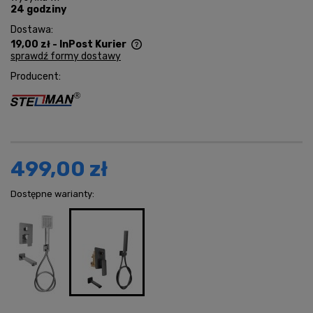
24 godziny
Dostawa:
19,00 zł
- InPost Kurier
sprawdź formy dostawy
Cena nie zawiera ewentualnych kosztów płatności
Producent:
499,00 zł
Dostępne warianty: