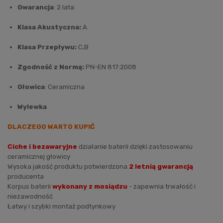
Gwarancja
: 2 lata
Klasa Akustyczna:
A
Klasa Przepływu:
C,B
Zgodność z Normą:
PN-EN 817:2008
Głowica
: Ceramiczna
Wylewka
DLACZEGO WARTO KUPIĆ
Ciche i bezawaryjne
działanie baterii dzięki zastosowaniu
ceramicznej głowicy
Wysoka jakość produktu potwierdzona
2 letnią gwarancją
producenta
Korpus baterii
wykonany z mosiądzu
- zapewnia trwałość i
niezawodność
Łatwy i szybki montaż podtynkowy