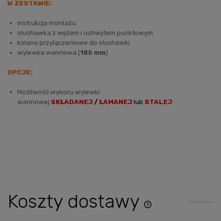
W ZESTAWIE:
instrukcja montażu
słuchawka z wężem i uchwytem punktowym
kolano przyłączeniowe do słuchawki
wylewka wannowa (
185 mm
)
OPCJE:
Możliwość wyboru wylewki
wannowej
SKŁADANEJ
/
ŁAMANEJ
lub
STALEJ
Koszty dostawy
Cena nie zawiera ewentu
płatności