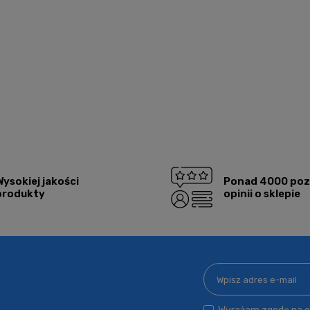
Wysokiej jakości
Ponad 4000 po
produkty
opinii o sklepie