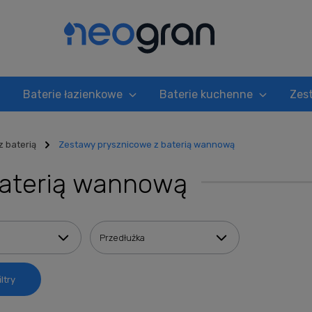
Baterie łazienkowe
Baterie kuchenne
Zes
 baterią
Zestawy prysznicowe z baterią wannową
baterią wannową
Przedłużka
ltry