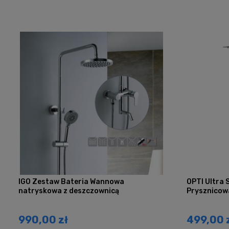
IGO Zestaw Bateria Wannowa
OPTI Ultra
natryskowa z deszczownicą
Prysznicow
990,00 zł
499,00 