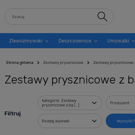
Zlewozmywaki
Deszczownice
Umywalki
Blog
Strona główna
Zestawy prysznicowe
Zestawy prysznicowe z
Zestawy prysznicowe z 
Kategorie: Zestawy
Producent
prysznicowe z ba [...]
Filtruj
Rodzaj wylewki
Wyczyść fi