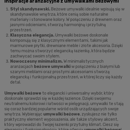
Inspiracje aranżacyjne z umywalkami beżowymi
Styl skandynawski.
Beżowe umywalki idealnie wpisują się w
skandynawskie wnętrza, które cenią sobie naturalne
materiały i stonowane kolory. W połączeniu z drewnem oraz
jasnymi odcieniami, stworzą harmonijną i przytulną
przestrzeń.
Klasyczna elegancja.
Umywalki beżowe doskonale
komponują się z klasycznymi elementami, takimi jak
marmurowe płytki, drewniane meble i złote akcesoria. Dzięki
temu można stworzyć elegancką łazienkę, która będzie
zachwycać swoim stylem.
Nowoczesny minimalizm.
W minimalistycznych
aranżacjach
beżowe umywalki
w połączeniu z białymi lub
szarymi meblami oraz prostymi akcesoriami stworzą
elegancką i funkcjonalną przestrzeń, w której liczy się każdy
detal.
Umywalki beżowe
to elegancki i uniwersalny wybór, który
doskonale sprawdzi się w każdej łazience. Dzięki swojemu
neutralnemu kolorowi i łatwości w pielęgnacji, umywalki te stają
się coraz bardziej popularne wśród osób urządzających swoje
wnętrza. Wybierając
umywalki beżowe
, zyskujesz nie tylko
praktyczny element wyposażenia, ale także stylowy akcent,
który wprowadzi do Twojej łazienki przytulny klimat. Ciesz się
elegancją i funkcjonalnością, które oferują
umywalki beżowe
!