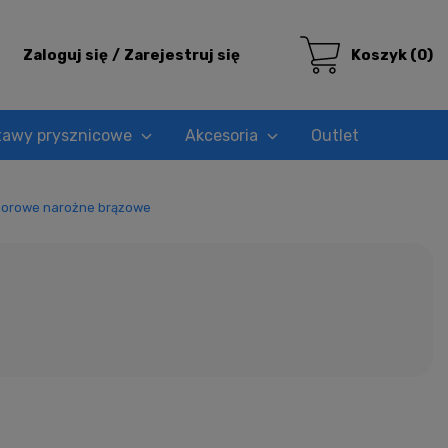
Zaloguj się
Zarejestruj się
Koszyk
(0)
tawy prysznicowe
Akcesoria
Outlet
orowe narożne brązowe