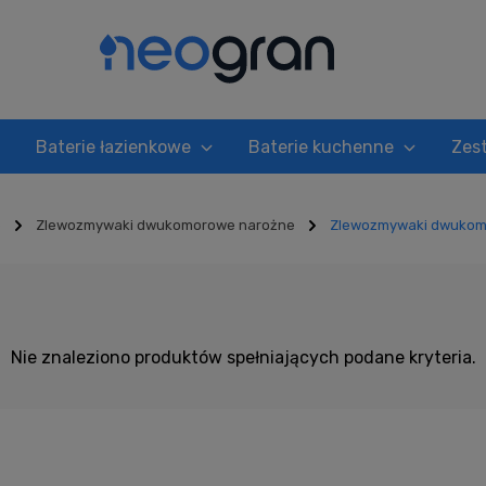
Baterie łazienkowe
Baterie kuchenne
Zes
e
Zlewozmywaki dwukomorowe narożne
Zlewozmywaki dwukom
owe narożne brązowe
Nie znaleziono produktów spełniających podane kryteria.