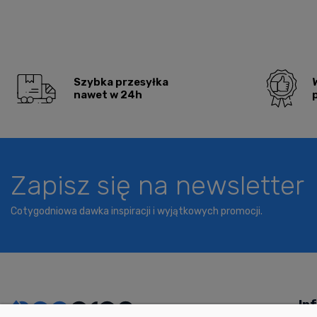
Szybka przesyłka
nawet w 24h
Zapisz się na newsletter
Cotygodniowa dawka inspiracji i wyjątkowych promocji.
In