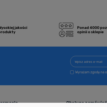
Wysokiej jakości
Ponad 4000 po
produkty
opinii o sklepie
Wyrażam zgodę na ot
formacje
Obsługa zamówie