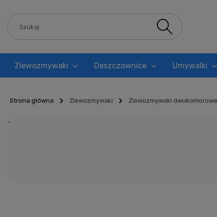
Zlewozmywaki
Deszczownice
Umywalki
Blog
Strona główna
Zlewozmywaki
Zlewozmywaki dwukomorow
Zlewozmywaki dwukomor