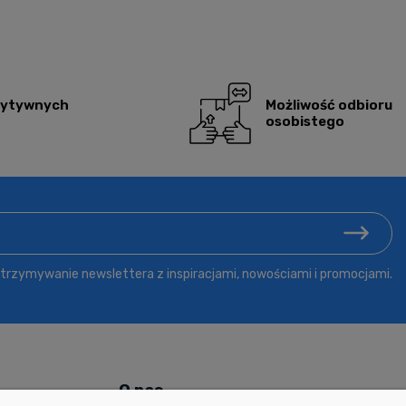
zytywnych
Możliwość odbioru
osobistego
rzymywanie newslettera z inspiracjami, nowościami i promocjami.
ń
O nas