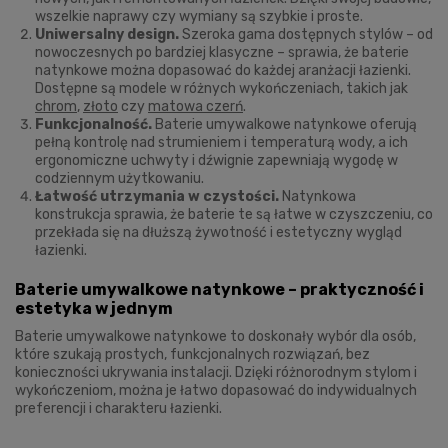
wszelkie naprawy czy wymiany są szybkie i proste.
Uniwersalny design.
Szeroka gama dostępnych stylów – od
nowoczesnych po bardziej klasyczne – sprawia, że baterie
natynkowe można dopasować do każdej aranżacji łazienki.
Dostępne są modele w różnych wykończeniach, takich jak
chrom
,
złoto
czy
matowa czerń
.
Funkcjonalność.
Baterie umywalkowe natynkowe oferują
pełną kontrolę nad strumieniem i temperaturą wody, a ich
ergonomiczne uchwyty i dźwignie zapewniają wygodę w
codziennym użytkowaniu.
Łatwość utrzymania w czystości.
Natynkowa
konstrukcja sprawia, że baterie te są łatwe w czyszczeniu, co
przekłada się na dłuższą żywotność i estetyczny wygląd
łazienki.
Baterie umywalkowe natynkowe – praktyczność i
estetyka w jednym
Baterie umywalkowe natynkowe to doskonały wybór dla osób,
które szukają prostych, funkcjonalnych rozwiązań, bez
konieczności ukrywania instalacji. Dzięki różnorodnym stylom i
wykończeniom, można je łatwo dopasować do indywidualnych
preferencji i charakteru łazienki.