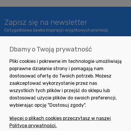
Zapisz się na newsletter
Cotygodniowa dawka inspiracji i wyjątkowych promocji.
Dbamy o Twoją prywatność
Wyrażam zgodę na otrzymywanie newslettera z inspiracjami,
Pliki cookies i pokrewne im technologie umożliwiają
nowościami i promocjami.
poprawne działanie strony i pomagają nam
dostosować ofertę do Twoich potrzeb. Możesz
zaakceptować wykorzystanie przez nas
wszystkich tych plików i przejść do sklepu lub
dostosować użycie plików do swoich preferencji,
wybierając opcję "Dostosuj zgody".
Potrzebujesz pomocy
w zakupie?
Więcej o plikach cookies przeczytasz w naszej
+48 791 806 804
Polityce prywatności.