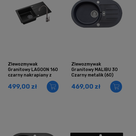
Zlewozmywak
Zlewozmywak
Granitowy LAGOON 160
Granitowy MALIBU 30
czarny nakrapiany z
Czarny metalik (60)
baterią inox
499,00 zł
469,00 zł