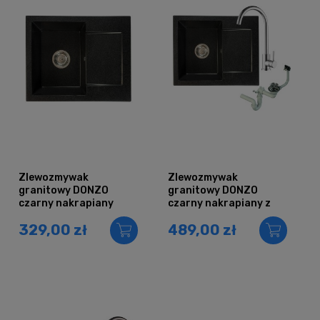
Zlewozmywak
Zlewozmywak
granitowy DONZO
granitowy DONZO
czarny nakrapiany
czarny nakrapiany z
baterią chrom i
329,00 zł
489,00 zł
syfonem