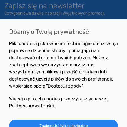
Zapisz się na newsletter
Cotygodniowa dawka inspiracji i wyjątkowych promocji.
Dbamy o Twoją prywatność
Wyrażam zgodę na otrzymywanie newslettera z inspiracjami,
Pliki cookies i pokrewne im technologie umożliwiają
nowościami i promocjami.
poprawne działanie strony i pomagają nam
dostosować ofertę do Twoich potrzeb. Możesz
zaakceptować wykorzystanie przez nas
wszystkich tych plików i przejść do sklepu lub
dostosować użycie plików do swoich preferencji,
wybierając opcję "Dostosuj zgody".
Potrzebujesz pomocy
w zakupie?
Więcej o plikach cookies przeczytasz w naszej
+48 791 806 804
Polityce prywatności.
biuro@neogran.pl
Informacje
Zaakceptuj tylko niezbędne