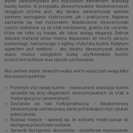
Wybór zlewozmywaka jest kluczowym elementem aranżacji
każdej kuchni. W przypadku zlewozmywaków dwukomorowych
okrągłych istotne jest, aby idealny zlewozmywak spełniał
zarówno wymagania stylistyczne, jak i praktyczne. Najpierw
zastanów się nad materiałem. Współczesne zlewozmywaki
często wykonane są ze stali nierdzewnej, granitu lub ceramiki,
które nie tylko są trwałe, ale także dodają elegancji. Dobrze
dobrany materiał łatwo można dopasować do reszty sprzętu
kuchennego, harmonizując z ogólną stylistyką kuchni. Kolejnym
aspektem jest wielkość – aby idealny zlewozmywak dobrze
służył, musisz uwzględnić liczbę użytkowników kuchni,
przestrzeń na blacie oraz sposób użytkowania.
Aby ułatwić wybór zlewozmywaka, warto wziąć pod uwagę kilka
kluczowych punktów:
Przemyśl styl swojej kuchni – nowoczesna aranżacja kuchni
sprawdzi się przy eleganckich zlewozmywakach ze stali, a
tradycyjna przy ceramicznych.
Zastanów się nad funkcjonalnością – dwukomorowy
zlewozmywak ułatwia pracę, kiedy potrzebujesz myć i płukać
jednocześnie.
Rozważ miejsce – upewnij się, że wybrany model pasuje do
dostępnej przestrzeni na blacie.
Sprawdź dostępność akcesoriów – dodatkowe wyposażenie,