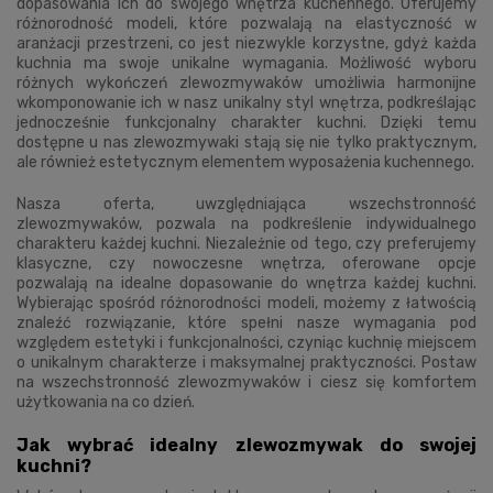
dopasowania ich do swojego wnętrza kuchennego. Oferujemy
różnorodność modeli, które pozwalają na elastyczność w
aranżacji przestrzeni, co jest niezwykle korzystne, gdyż każda
kuchnia ma swoje unikalne wymagania. Możliwość wyboru
różnych wykończeń zlewozmywaków umożliwia harmonijne
wkomponowanie ich w nasz unikalny styl wnętrza, podkreślając
jednocześnie funkcjonalny charakter kuchni. Dzięki temu
dostępne u nas zlewozmywaki stają się nie tylko praktycznym,
ale również estetycznym elementem wyposażenia kuchennego.
Nasza oferta, uwzględniająca wszechstronność
zlewozmywaków, pozwala na podkreślenie indywidualnego
charakteru każdej kuchni. Niezależnie od tego, czy preferujemy
klasyczne, czy nowoczesne wnętrza, oferowane opcje
pozwalają na idealne dopasowanie do wnętrza każdej kuchni.
Wybierając spośród różnorodności modeli, możemy z łatwością
znaleźć rozwiązanie, które spełni nasze wymagania pod
względem estetyki i funkcjonalności, czyniąc kuchnię miejscem
o unikalnym charakterze i maksymalnej praktyczności. Postaw
na wszechstronność zlewozmywaków i ciesz się komfortem
użytkowania na co dzień.
Jak wybrać idealny zlewozmywak do swojej
kuchni?