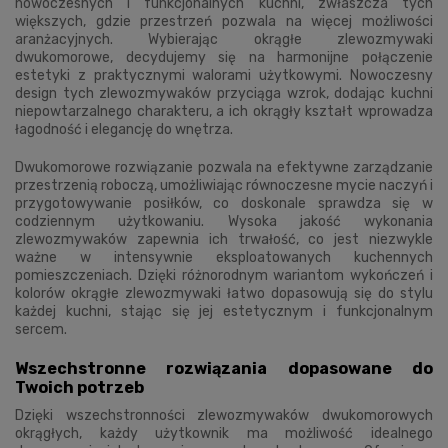
nowoczesnych i funkcjonalnych kuchni, zwłaszcza tych
większych, gdzie przestrzeń pozwala na więcej możliwości
aranżacyjnych. Wybierając okrągłe zlewozmywaki
dwukomorowe, decydujemy się na harmonijne połączenie
estetyki z praktycznymi walorami użytkowymi. Nowoczesny
design tych zlewozmywaków przyciąga wzrok, dodając kuchni
niepowtarzalnego charakteru, a ich okrągły kształt wprowadza
łagodność i elegancję do wnętrza.
Dwukomorowe rozwiązanie pozwala na efektywne zarządzanie
przestrzenią roboczą, umożliwiając równoczesne mycie naczyń i
przygotowywanie posiłków, co doskonale sprawdza się w
codziennym użytkowaniu. Wysoka jakość wykonania
zlewozmywaków zapewnia ich trwałość, co jest niezwykle
ważne w intensywnie eksploatowanych kuchennych
pomieszczeniach. Dzięki różnorodnym wariantom wykończeń i
kolorów okrągłe zlewozmywaki łatwo dopasowują się do stylu
każdej kuchni, stając się jej estetycznym i funkcjonalnym
sercem.
Wszechstronne rozwiązania dopasowane do
Twoich potrzeb
Dzięki wszechstronności zlewozmywaków dwukomorowych
okrągłych, każdy użytkownik ma możliwość idealnego