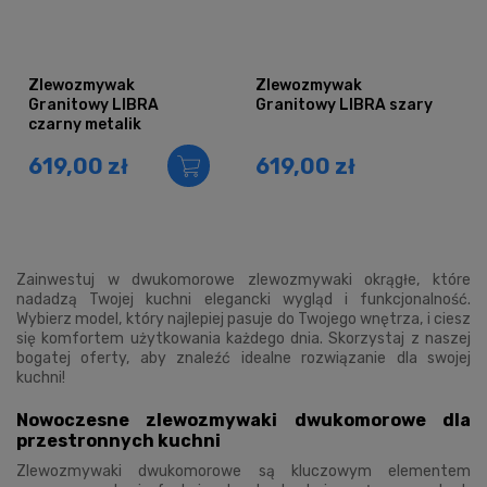
Zlewozmywak
Zlewozmywak
Granitowy LIBRA
Granitowy LIBRA szary
czarny metalik
619,00 zł
619,00 zł
Zainwestuj w dwukomorowe zlewozmywaki okrągłe, które
nadadzą Twojej kuchni elegancki wygląd i funkcjonalność.
Wybierz model, który najlepiej pasuje do Twojego wnętrza, i ciesz
się komfortem użytkowania każdego dnia. Skorzystaj z naszej
bogatej oferty, aby znaleźć idealne rozwiązanie dla swojej
kuchni!
Nowoczesne zlewozmywaki dwukomorowe dla
przestronnych kuchni
Zlewozmywaki dwukomorowe są kluczowym elementem