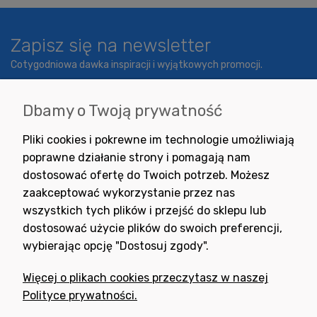
Zapisz się na newsletter
Cotygodniowa dawka inspiracji i wyjątkowych promocji.
Dbamy o Twoją prywatność
Wyrażam zgodę na otrzymywanie newslettera z inspiracjami,
Pliki cookies i pokrewne im technologie umożliwiają
nowościami i promocjami.
poprawne działanie strony i pomagają nam
dostosować ofertę do Twoich potrzeb. Możesz
zaakceptować wykorzystanie przez nas
wszystkich tych plików i przejść do sklepu lub
dostosować użycie plików do swoich preferencji,
wybierając opcję "Dostosuj zgody".
Potrzebujesz pomocy
w zakupie?
Więcej o plikach cookies przeczytasz w naszej
+48 791 806 804
Polityce prywatności.
biuro@neogran.pl