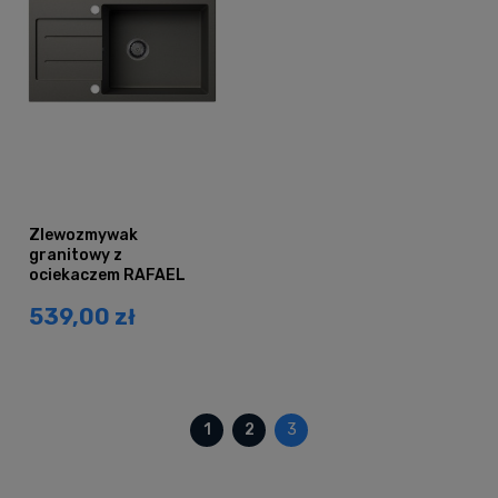
Zlewozmywak
granitowy z
ociekaczem RAFAEL
szary metalik
539,00 zł
1
2
3