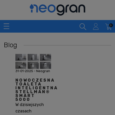
Blog
31-01-2025
-
Neogran
NOWOCZESNA
TOALETA
INTELIGENTNA
STELLMAN®
SMART
5000
W dzisiejszych
czasach