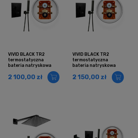
VIVID BLACK TR2
VIVID BLACK TR2
termostatyczna
termostatyczna
bateria natryskowa
bateria natryskowa
prysznicowa
prysznicowa
2 100,00 zł
2 150,00 zł
deszczownica Ultra
deszczownica Ultra
Slim 20 cm CZARNA
Slim 30 cm CZARNA