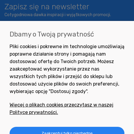
Zapisz się na newsletter
Cotygodniowa dawka inspiracji i wyjątkowych promocji.
Dbamy o Twoją prywatność
Wyrażam zgodę na otrzymywanie newslettera z inspiracjami,
Pliki cookies i pokrewne im technologie umożliwiają
nowościami i promocjami.
poprawne działanie strony i pomagają nam
dostosować ofertę do Twoich potrzeb. Możesz
zaakceptować wykorzystanie przez nas
wszystkich tych plików i przejść do sklepu lub
dostosować użycie plików do swoich preferencji,
wybierając opcję "Dostosuj zgody".
Potrzebujesz pomocy
w zakupie?
Więcej o plikach cookies przeczytasz w naszej
+48 791 806 804
Polityce prywatności.
biuro@neogran.pl
Informacje
Zaakceptuj tylko niezbędne