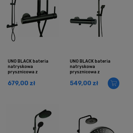
UNO BLACK bateria
UNO BLACK bateria
natryskowa
natryskowa
prysznicowa z
prysznicowa z
deszczownicą CZARNA
deszczownicą QUBUS
679,00 zł
549,00 zł
CZARNY