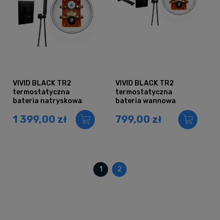
VIVID BLACK TR2
VIVID BLACK TR2
termostatyczna
termostatyczna
bateria natryskowa
bateria wannowa
prysznicowa
CZARNA
1 399,00 zł
799,00 zł
deszczownica Ultra
Slim 40 cm CZARNA
1
2