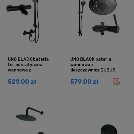
UNO BLACK bateria
UNO BLACK bateria
termostatyczna
wannowa z
wannowa z
deszczownicą QUBUS
deszczownicą QUBUS
CZARNY
529,00 zł
579,00 zł
CZARNY