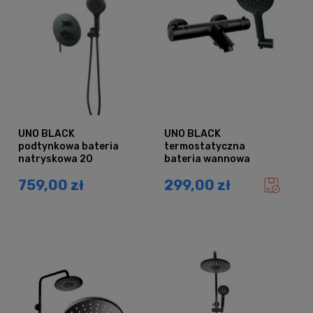
UNO BLACK
UNO BLACK
podtynkowa bateria
termostatyczna
natryskowa 20
bateria wannowa
CZARNA
natryskowa
759,00 zł
299,00 zł
prysznicowa CZARNA