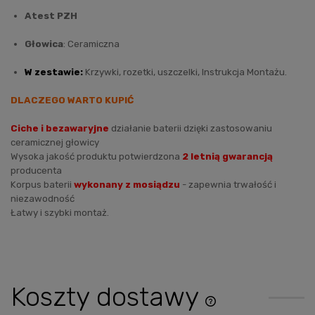
Atest PZH
Głowica
: Ceramiczna
W zestawie:
Krzywki, rozetki, uszczelki, Instrukcja Montażu.
DLACZEGO WARTO KUPIĆ
Ciche i bezawaryjne
działanie baterii dzięki zastosowaniu
ceramicznej głowicy
Wysoka jakość produktu potwierdzona
2 letnią gwarancją
producenta
Korpus baterii
wykonany z mosiądzu
- zapewnia trwałość i
niezawodność
Łatwy i szybki montaż.
Koszty dostawy
Cena nie zawiera ewentu
płatności