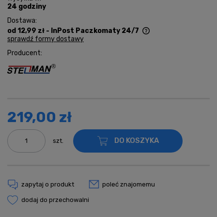
24 godziny
Dostawa:
od 12,99 zł
- InPost Paczkomaty 24/7
sprawdź formy dostawy
Cena nie zawiera ewentualnych kosztów płatności
Producent:
219,00 zł
DO KOSZYKA
szt.
zapytaj o produkt
poleć znajomemu
dodaj do przechowalni