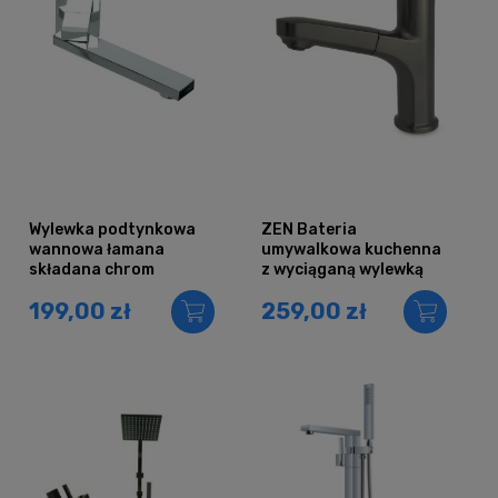
Wylewka podtynkowa
ZEN Bateria
wannowa łamana
umywalkowa kuchenna
składana chrom
z wyciąganą wylewką
GUN METAL
199,00 zł
259,00 zł