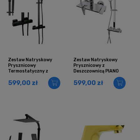
Zestaw Natryskowy
Zestaw Natryskowy
Prysznicowy
Prysznicowy z
Termostatyczny z
Deszczownicą PIANO
Deszczownicą
CHROM
599,00 zł
599,00 zł
AQUASLIM Czarny