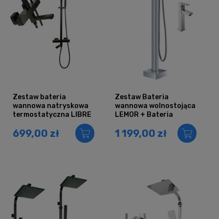
Zestaw bateria
Zestaw Bateria
wannowa natryskowa
wannowa wolnostojąca
termostatyczna LIBRE
LEMOR + Bateria
CZARNA
umywalkowa
699,00 zł
1 199,00 zł
nablatowa QATRO -
CHROM