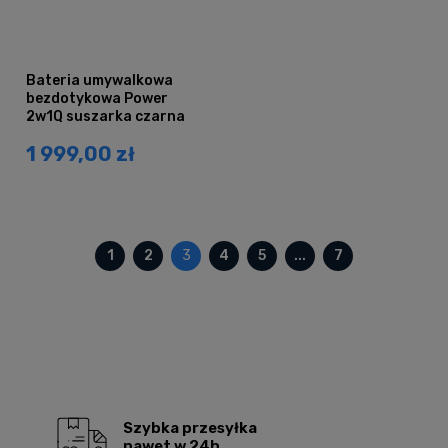
Bateria umywalkowa
bezdotykowa Power
2w1Q suszarka czarna
1 999,00 zł
1
2
3
4
5
...
7
Szybka przesyłka
nawet w 24h