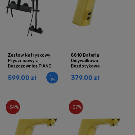
Zestaw Natryskowy
8810 Bateria
Prysznicowy z
Umywalkowa
Deszczownicą PIANO
Bezdotykowa
Czarny
Fotokomórka ZŁOTA
599,00 zł
379,00 zł
-34%
-37%