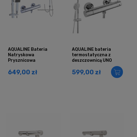
AQUALINE Bateria
AQUALINE bateria
Natryskowa
termostatyczna z
Prysznicowa
deszczownicą UNO
Termostatyczna z
649,00 zł
599,00 zł
Deszczownicą QUBUS