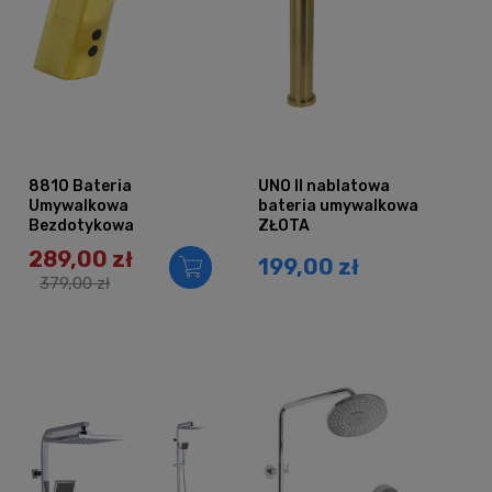
8810 Bateria
UNO II nablatowa
Umywalkowa
bateria umywalkowa
Bezdotykowa
ZŁOTA
Fotokomórka ZŁOTA
289,00 zł
199,00 zł
(Outlet5)
379,00 zł