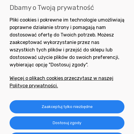
Dbamy o Twoją prywatność
Wyrażam zgodę na otrzymywanie newslettera z inspiracjami,
Pliki cookies i pokrewne im technologie umożliwiają
nowościami i promocjami.
poprawne działanie strony i pomagają nam
dostosować ofertę do Twoich potrzeb. Możesz
zaakceptować wykorzystanie przez nas
wszystkich tych plików i przejść do sklepu lub
dostosować użycie plików do swoich preferencji,
wybierając opcję "Dostosuj zgody".
Potrzebujesz pomocy
w zakupie?
Więcej o plikach cookies przeczytasz w naszej
+48 791 806 804
Polityce prywatności.
biuro@neogran.pl
Informacje
Zaakceptuj tylko niezbędne
Obsługa zamówień
Dostosuj zgody
O nas