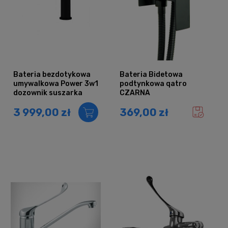
Bateria bezdotykowa
Bateria Bidetowa
umywalkowa Power 3w1
podtynkowa qatro
dozownik suszarka
CZARNA
CZARNA
3 999,00 zł
369,00 zł