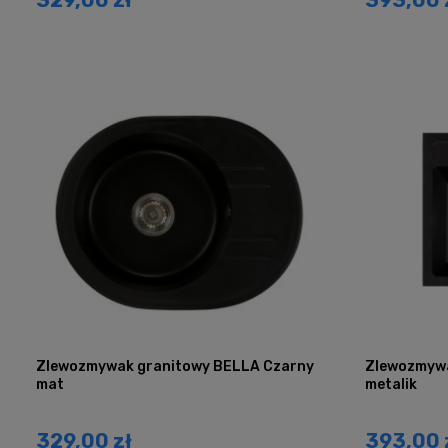
Zlewozmywak granitowy BELLA Czarny
Zlewozmywa
mat
metalik
329,00 zł
393,00 