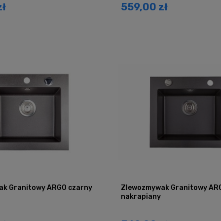
zł
559,00 zł
k Granitowy ARGO czarny
Zlewozmywak Granitowy AR
nakrapiany