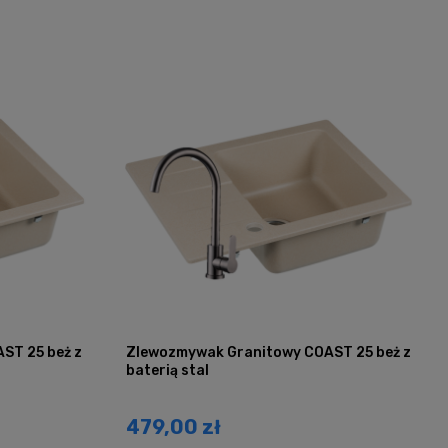
ST 25 beż z
Zlewozmywak Granitowy COAST 25 beż z
baterią stal
479,00 zł