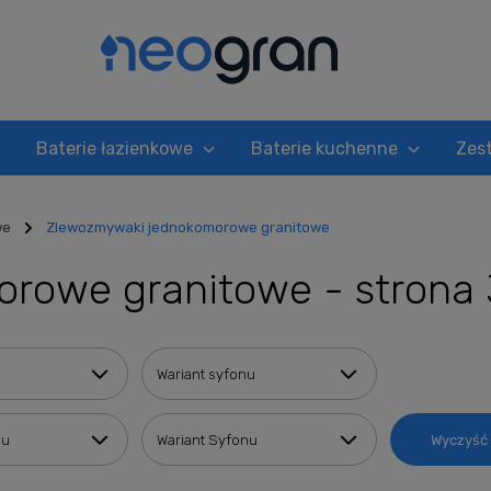
Baterie łazienkowe
Baterie kuchenne
Zes
we
Zlewozmywaki jednokomorowe granitowe
rowe granitowe - strona 
Wariant syfonu
nu
Wariant Syfonu
Wyczyść f