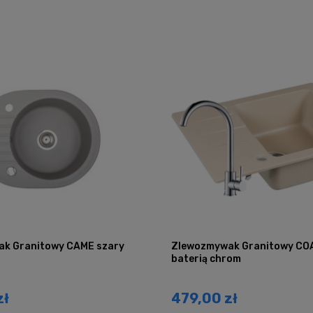
k Granitowy CAME szary
Zlewozmywak Granitowy COA
baterią chrom
zł
479,00 zł