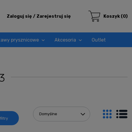
Zaloguj się
Zarejestruj się
Koszyk
(0)
tawy prysznicowe
Akcesoria
Outlet
3
iltry