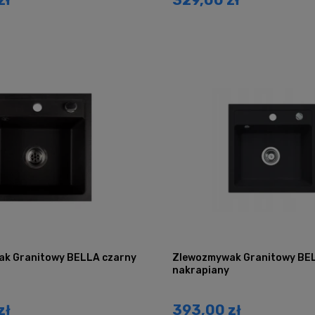
k Granitowy BELLA czarny
Zlewozmywak Granitowy BE
nakrapiany
zł
393,00 zł