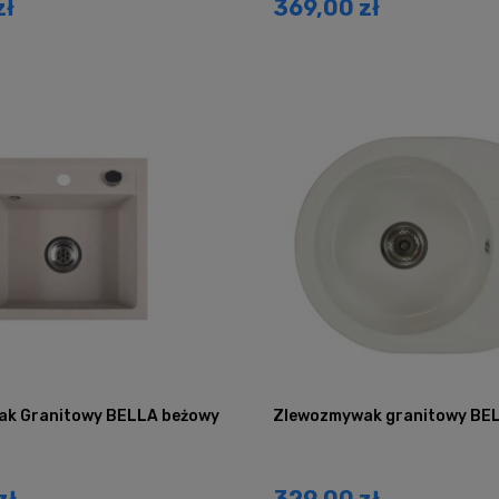
zł
369,00 zł
k Granitowy BELLA beżowy
Zlewozmywak granitowy BEL
zł
329,00 zł