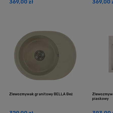
369,00 zł
369,00 
Zlewozmywak granitowy BELLA Beż
Zlewozmywa
piaskowy
329,00 zł
393,00 