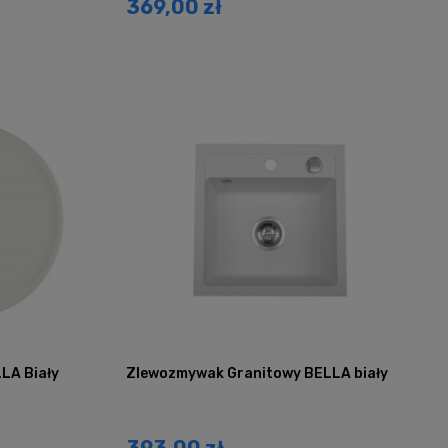
369,00 zł
LA Biały
Zlewozmywak Granitowy BELLA biały
393,00 zł