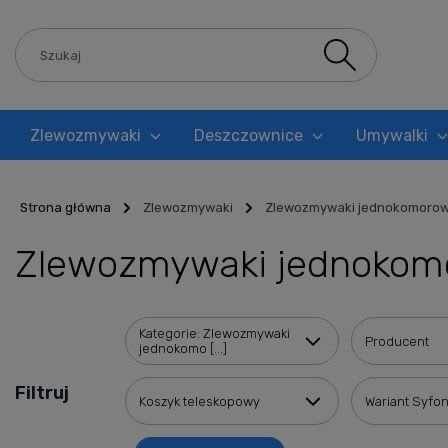
Zlewozmywaki
Deszczownice
Umywalki
Blog
Strona główna
Zlewozmywaki
Zlewozmywaki jednokomoro
Zlewozmywaki jednokomo
Kategorie: Zlewozmywaki
Producent
jednokomo [...]
Filtruj
Koszyk teleskopowy
Wariant Syfo