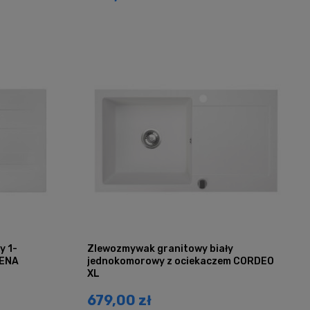
y 1-
Zlewozmywak granitowy biały
HENA
jednokomorowy z ociekaczem CORDEO
XL
679,00 zł