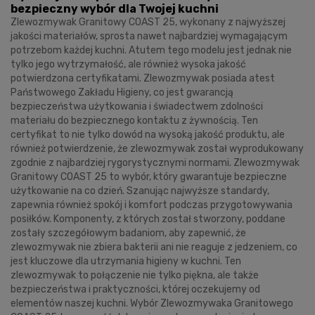
bezpieczny wybór dla Twojej kuchni
Zlewozmywak Granitowy COAST 25, wykonany z najwyższej
jakości materiałów, sprosta nawet najbardziej wymagającym
potrzebom każdej kuchni. Atutem tego modelu jest jednak nie
tylko jego wytrzymałość, ale również wysoka jakość
potwierdzona certyfikatami. Zlewozmywak posiada atest
Państwowego Zakładu Higieny, co jest gwarancją
bezpieczeństwa użytkowania i świadectwem zdolności
materiału do bezpiecznego kontaktu z żywnością. Ten
certyfikat to nie tylko dowód na wysoką jakość produktu, ale
również potwierdzenie, że zlewozmywak został wyprodukowany
zgodnie z najbardziej rygorystycznymi normami. Zlewozmywak
Granitowy COAST 25 to wybór, który gwarantuje bezpieczne
użytkowanie na co dzień. Szanując najwyższe standardy,
zapewnia również spokój i komfort podczas przygotowywania
posiłków. Komponenty, z których został stworzony, poddane
zostały szczegółowym badaniom, aby zapewnić, że
zlewozmywak nie zbiera bakterii ani nie reaguje z jedzeniem, co
jest kluczowe dla utrzymania higieny w kuchni. Ten
zlewozmywak to połączenie nie tylko piękna, ale także
bezpieczeństwa i praktyczności, której oczekujemy od
elementów naszej kuchni. Wybór Zlewozmywaka Granitowego