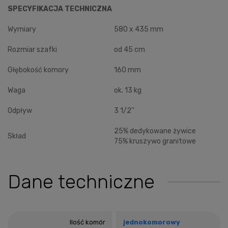
SPECYFIKACJA TECHNICZNA
Wymiary
580 x 435 mm
Rozmiar szafki
od 45 cm
Głębokość komory
160 mm
Waga
ok. 13 kg
Odpływ
3 1/2''
25% dedykowane żywice
Skład
75% kruszywo granitowe
Dane techniczne
Ilość komór
jednokomorowy