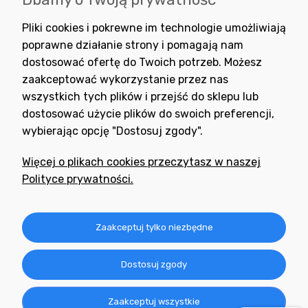
Wyrażam zgodę na otrzymywanie newslettera z inspiracjami,
Pliki cookies i pokrewne im technologie umożliwiają
nowościami i promocjami.
poprawne działanie strony i pomagają nam
dostosować ofertę do Twoich potrzeb. Możesz
zaakceptować wykorzystanie przez nas
wszystkich tych plików i przejść do sklepu lub
dostosować użycie plików do swoich preferencji,
wybierając opcję "Dostosuj zgody".
Potrzebujesz pomocy
w zakupie?
Więcej o plikach cookies przeczytasz w naszej
+48 791 806 804
Polityce prywatności.
biuro@neogran.pl
Informacje
Zaakceptuj tylko niezbędne
Obsługa zamówień
Dostosuj zgody
O nas
Zaakceptuj wszystkie