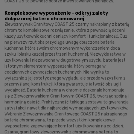
COAST 25 to pewność dobrze inwestowanych pieniędzy.
Kompleksowe wyposażenie - odkryj zalety
dołączonej baterii chromowanej
Zlewozmywak Granitowy COAST 25 czarny nakrapiany z baterią
chrom to kompleksowe rozwiązanie, które z pewnością doceni
każdy użytkownik kuchni ceniący komfort i funkcjonalność. Już
na pierwszy rzut oka przyciąga uwagę dołączona bateria
kuchenna, która swoim chromowanym wykończeniem doda
szyku i blasku każdej przestrzeni kuchennej. Niezwykle łatwa w
użytkowaniu i niezawodna w długotrwałym użyciu, bateria jest
istotnym elementem wyposażenia, który pomaga w
codziennych czynnościach kuchennych. Nie wynika to
wyłącznie z jej estetycznego wyglądu, ale przede wszystkim z
przemyślanej konstrukcji, która gwarantuje łatwość obsługi i
wydajność. Bateria kuchenna w chromie doskonale komponuje
się z Zlewozmywakiem Granitowym COAST 25, tworząc spójną i
harmonijną całość. Praktyczność takiego zestawu to gwarancja
satysfakcji nawet dla najbardziej wymagających użytkowników.
Wybranie Zlewozmywaka Granitowego COAST 25 nakrapianego
baterią chromowaną, to przede wszystkim kompleksowe
wyposażenie zapewniające komfort użytkowania na co dzień.
Czarny, granitowy zlewozmywak z chromowaną baterią to