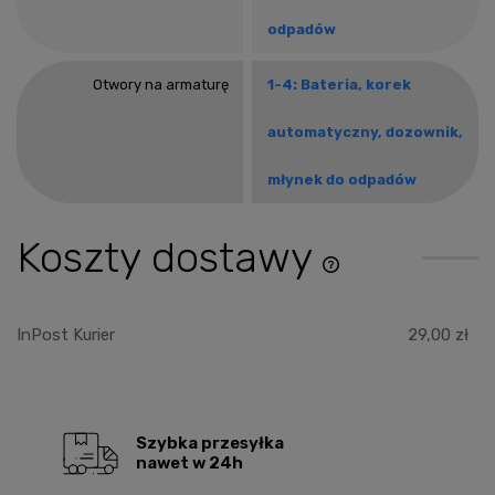
odpadów
Otwory na armaturę
1-4: Bateria, korek
automatyczny, dozownik,
młynek do odpadów
Koszty dostawy
Cena nie zawiera ewentu
płatności
InPost Kurier
29,00 zł
Szybka przesyłka
nawet w 24h