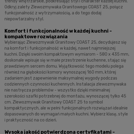
trendy wnętrzarskie, podkreślając styl i charakter każdej kuchni.
Odkryj zalety Zlewozmywaka Granitowego COAST 25, połącz
funkcjonalność z wytrzymałością, a do tego dodaj
niepowtarzalny styl.
Komfort i funkcjonalność w każdej kuchni -
kompaktowe rozwiązania
Wybierając Zlewozmywak Granitowy COAST 25, decydujesz się
na komfort i funkcjonalność w każdej, nawet najmniejszej
kuchni. Dzięki swoim kompaktowym wymiarom - 580 x 435 mm,
doskonale wpisuje się w małe przestrzenie kuchenne, stając się
prawdziwym sercem domu. Wyjątkowość tego modelu polega
również na głębokości komory wynoszącej 160 mm, której
zadaniem jest zapewnienie maksymalnej wygody podczas
codziennych czynności kuchennych. Instalacja zlewozmywaka
nie nastręcza problemów - wszystko dzięki minimalnej
szerokości szafki potrzebnej do montażu, wynoszącej tylko 45
cm. Zlewozmywak Granitowy COAST 25 to symbol
kompaktycznych, ale w pełni funkcjonalnych rozwiązań idealnie
dopasowanych do wymagań małych kuchni. Wybierz klasę, style
i praktyczność na co dzień.
Wysoka jakość potwierdzona certyfikatami -