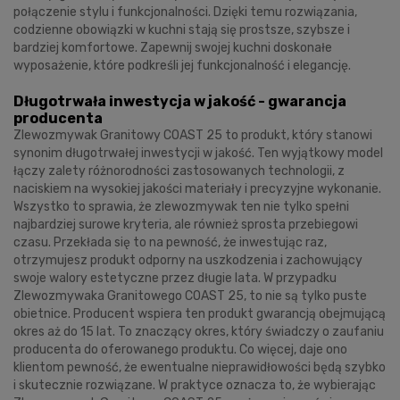
połączenie stylu i funkcjonalności. Dzięki temu rozwiązania,
codzienne obowiązki w kuchni stają się prostsze, szybsze i
bardziej komfortowe. Zapewnij swojej kuchni doskonałe
wyposażenie, które podkreśli jej funkcjonalność i elegancję.
Długotrwała inwestycja w jakość - gwarancja
producenta
Zlewozmywak Granitowy COAST 25 to produkt, który stanowi
synonim długotrwałej inwestycji w jakość. Ten wyjątkowy model
łączy zalety różnorodności zastosowanych technologii, z
naciskiem na wysokiej jakości materiały i precyzyjne wykonanie.
Wszystko to sprawia, że zlewozmywak ten nie tylko spełni
najbardziej surowe kryteria, ale również sprosta przebiegowi
czasu. Przekłada się to na pewność, że inwestując raz,
otrzymujesz produkt odporny na uszkodzenia i zachowujący
swoje walory estetyczne przez długie lata. W przypadku
Zlewozmywaka Granitowego COAST 25, to nie są tylko puste
obietnice. Producent wspiera ten produkt gwarancją obejmującą
okres aż do 15 lat. To znaczący okres, który świadczy o zaufaniu
producenta do oferowanego produktu. Co więcej, daje ono
klientom pewność, że ewentualne nieprawidłowości będą szybko
i skutecznie rozwiązane. W praktyce oznacza to, że wybierając