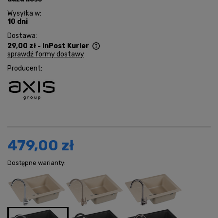
Wysyłka w:
10 dni
Dostawa:
29,00 zł
- InPost Kurier
sprawdź formy dostawy
Cena nie zawiera ewentualnych kosztów płatności
Producent:
479,00 zł
Dostępne warianty: