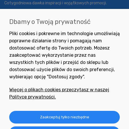
Cotygodniowa dawka inspiracji i wyjątkowych promocji.
Dbamy o Twoją prywatność
Wyrażam zgodę na otrzymywanie newslettera z inspiracjami,
Pliki cookies i pokrewne im technologie umożliwiają
nowościami i promocjami.
poprawne działanie strony i pomagają nam
dostosować ofertę do Twoich potrzeb. Możesz
zaakceptować wykorzystanie przez nas
wszystkich tych plików i przejść do sklepu lub
dostosować użycie plików do swoich preferencji,
wybierając opcję "Dostosuj zgody".
Potrzebujesz pomocy
w zakupie?
Więcej o plikach cookies przeczytasz w naszej
+48 791 806 804
Polityce prywatności.
biuro@neogran.pl
Informacje
Zaakceptuj tylko niezbędne