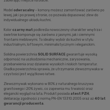
zabierając miejsca na blacie.
Model
odwracalny
– komorę możesz zamontować zarówno po
lewej, jak i po prawej stronie, co pozwala dopasować zlew do
indywidualnego układu kuchni.
Kolor
czarny mat
podkreśla nowoczesny charakter wnętrza i
świetnie komponuje się zarówno z jasnymi, jak i ciemnymi
frontami meblowymi. To idealny wybór do kuchni w stylu
industrialnym, loftowym, minimalistycznym i eleganckim.
Solidna powierzchnia
SOLID SURFACE
gwarantuje wysoką
odporność na uszkodzenia mechaniczne, zarysowania,
przebarwienia oraz działanie wysokich i niskich temperatur.
Gładka powierzchnia sprawia, że utrzymanie zlewozmywaka w
czystości jest wyjątkowo łatwe.
Zlewozmywak wykonano w 80% z naturalnego kruszywa
granitowego i 20% żywic, co zapewnia mu trwałość oraz
elegancki wygląd na lata. Produkt posiada
atest PZH
,
deklarację zgodności z normą PN-EN 13310:2005 oraz aż
40 lat
gwarancji producenta
.