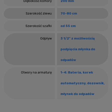
Głębokość komory
200 mm
Szerokość zlewu
70-80 cm
Szerokość szafki
od 55 cm
Odpływ
3 1/2" z możliwością
podpięcia młynka do
odpadów
Otwory na armaturę
1-4: Bateria, korek
automatyczny, dozownik,
młynek do odpadów