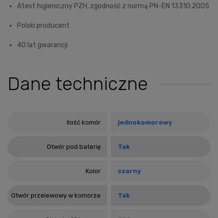
Atest higieniczny PZH, zgodność z normą PN-EN 13310:2005
Polski producent
40 lat gwarancji
Dane techniczne
Ilość komór
jednokomorowy
Otwór pod baterię
Tak
Kolor
czarny
Otwór przelewowy w komorze
Tak