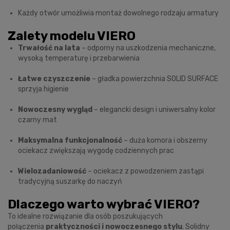
Każdy otwór umożliwia montaż dowolnego rodzaju armatury
Zalety modelu VIERO
Trwałość na lata
– odporny na uszkodzenia mechaniczne,
wysoką temperaturę i przebarwienia
Łatwe czyszczenie
– gładka powierzchnia SOLID SURFACE
sprzyja higienie
Nowoczesny wygląd
– elegancki design i uniwersalny kolor
czarny mat
Maksymalna funkcjonalność
– duża komora i obszerny
ociekacz zwiększają wygodę codziennych prac
Wielozadaniowość
– ociekacz z powodzeniem zastąpi
tradycyjną suszarkę do naczyń
Dlaczego warto wybrać VIERO?
To idealne rozwiązanie dla osób poszukujących
połączenia
praktyczności i nowoczesnego stylu
. Solidny