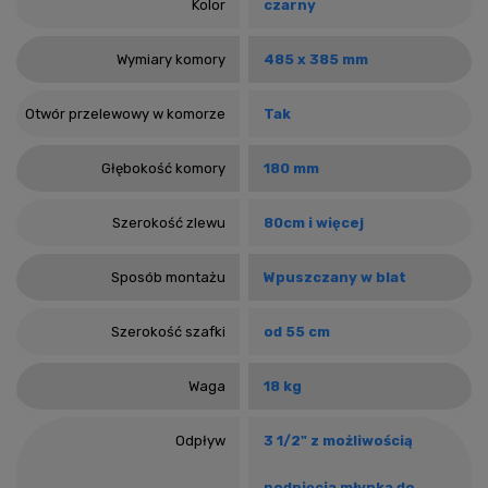
Kolor
czarny
Wymiary komory
485 x 385 mm
Otwór przelewowy w komorze
Tak
Głębokość komory
180 mm
Szerokość zlewu
80cm i więcej
Sposób montażu
Wpuszczany w blat
Szerokość szafki
od 55 cm
Waga
18 kg
Odpływ
3 1/2" z możliwością
podpięcia młynka do