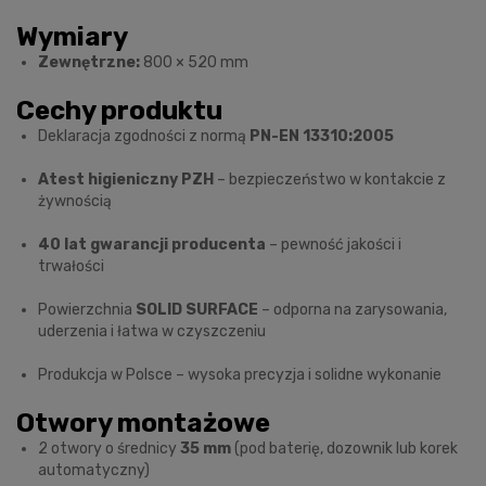
Wymiary
Zewnętrzne:
800 × 520 mm
Cechy produktu
Deklaracja zgodności z normą
PN-EN 13310:2005
Atest higieniczny PZH
– bezpieczeństwo w kontakcie z
żywnością
40 lat gwarancji producenta
– pewność jakości i
trwałości
Powierzchnia
SOLID SURFACE
– odporna na zarysowania,
uderzenia i łatwa w czyszczeniu
Produkcja w Polsce – wysoka precyzja i solidne wykonanie
Otwory montażowe
2 otwory o średnicy
35 mm
(pod baterię, dozownik lub korek
automatyczny)