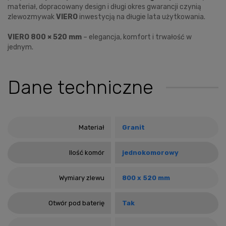
materiał, dopracowany design i długi okres gwarancji czynią
zlewozmywak
VIERO
inwestycją na długie lata użytkowania.
VIERO 800 × 520 mm
– elegancja, komfort i trwałość w
jednym.
Dane techniczne
Materiał
Granit
Ilość komór
jednokomorowy
Wymiary zlewu
800 x 520 mm
Otwór pod baterię
Tak