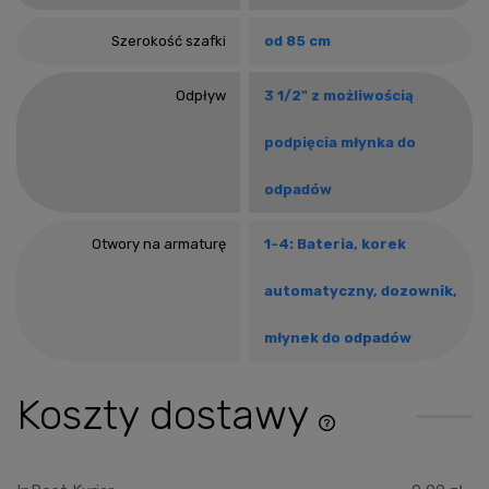
Szerokość szafki
od 85 cm
Odpływ
3 1/2" z możliwością
podpięcia młynka do
odpadów
Otwory na armaturę
1-4: Bateria, korek
automatyczny, dozownik,
młynek do odpadów
Koszty dostawy
Cena nie zawiera ewentu
płatności