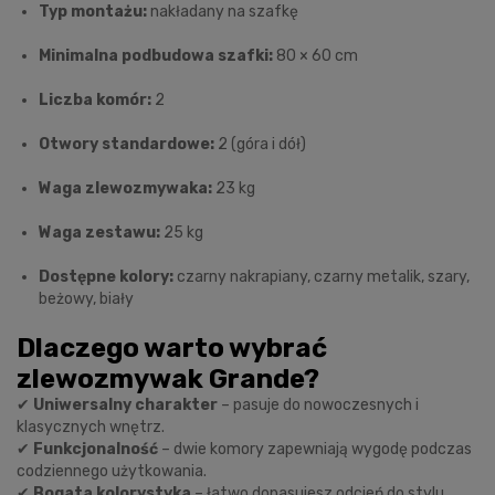
Typ montażu:
nakładany na szafkę
Minimalna podbudowa szafki:
80 × 60 cm
Liczba komór:
2
Otwory standardowe:
2 (góra i dół)
Waga zlewozmywaka:
23 kg
Waga zestawu:
25 kg
Dostępne kolory:
czarny nakrapiany, czarny metalik, szary,
beżowy, biały
Dlaczego warto wybrać
zlewozmywak Grande?
✔
Uniwersalny charakter
– pasuje do nowoczesnych i
klasycznych wnętrz.
✔
Funkcjonalność
– dwie komory zapewniają wygodę podczas
codziennego użytkowania.
✔
Bogata kolorystyka
– łatwo dopasujesz odcień do stylu