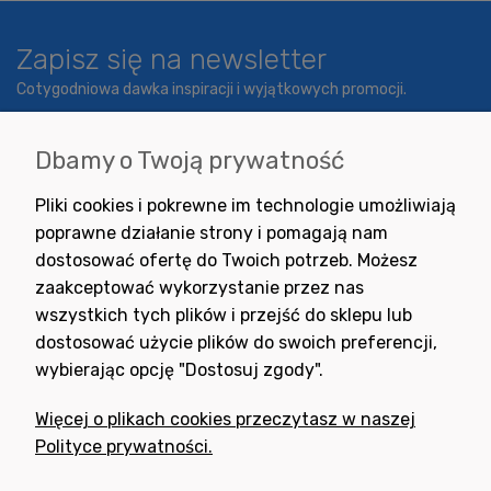
Zapisz się na newsletter
Cotygodniowa dawka inspiracji i wyjątkowych promocji.
Dbamy o Twoją prywatność
Wyrażam zgodę na otrzymywanie newslettera z inspiracjami,
Pliki cookies i pokrewne im technologie umożliwiają
nowościami i promocjami.
poprawne działanie strony i pomagają nam
dostosować ofertę do Twoich potrzeb. Możesz
zaakceptować wykorzystanie przez nas
wszystkich tych plików i przejść do sklepu lub
dostosować użycie plików do swoich preferencji,
wybierając opcję "Dostosuj zgody".
Potrzebujesz pomocy
w zakupie?
Więcej o plikach cookies przeczytasz w naszej
+48 791 806 804
Polityce prywatności.
biuro@neogran.pl