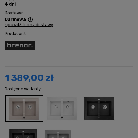
4 dni
Dostawa:
Darmowa
sprawdź formy dostawy
Cena nie zawiera ewentualnych kosztów płatności
Producent:
1 389,00 zł
Dostępne warianty: