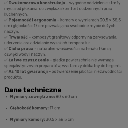
✅
Dwukomorowa konstrukcja
– wygodne oddzielenie strefy
mycia od płukania, co zwiększa komfort codziennych prac
kuchennych.
✅
Pojemność i ergonomia
– komory o wymiarach 30,5 × 38,5
cm i głębokości 17 cm pozwalają na swobodne mycie dużych
naczyń.
✅
Trwałość
– kompozyt granitowy odporny na zarysowania,
uderzenia oraz działanie wysokich temperatur.
✅
Cicha praca
– naturalne właściwości materiału tłumią
dźwięki wody i naczyń.
✅
Łatwe czyszczenie
– gładka powierzchnia nie wymaga
specjalistycznych preparatów, wystarczy delikatny detergent.
✅
Aż 10 lat gwarancji
– potwierdzenie jakości i niezawodności
produktu.
Dane techniczne
Wymiary zewnętrzne:
80 × 60 cm
Głębokość komory:
17 cm
Wymiary komory:
30,5 × 38,5 cm