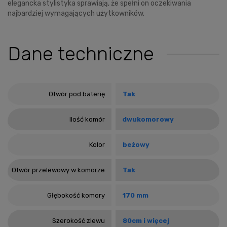
elegancka stylistyka sprawiają, że spełni on oczekiwania
najbardziej wymagających użytkowników.
Dane techniczne
Otwór pod baterię
Tak
Ilość komór
dwukomorowy
Kolor
beżowy
Otwór przelewowy w komorze
Tak
Głębokość komory
170 mm
Szerokość zlewu
80cm i więcej