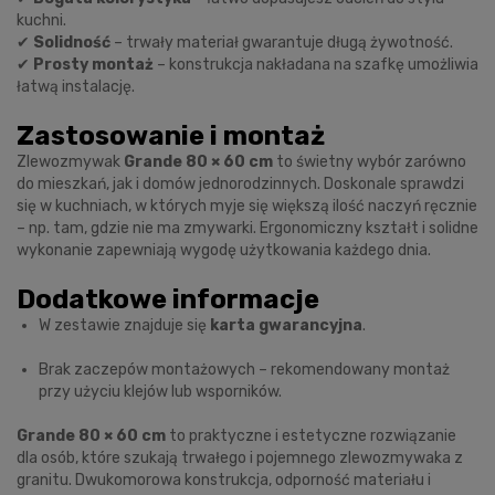
kuchni.
✔
Solidność
– trwały materiał gwarantuje długą żywotność.
✔
Prosty montaż
– konstrukcja nakładana na szafkę umożliwia
łatwą instalację.
Zastosowanie i montaż
Zlewozmywak
Grande 80 × 60 cm
to świetny wybór zarówno
do mieszkań, jak i domów jednorodzinnych. Doskonale sprawdzi
się w kuchniach, w których myje się większą ilość naczyń ręcznie
– np. tam, gdzie nie ma zmywarki. Ergonomiczny kształt i solidne
wykonanie zapewniają wygodę użytkowania każdego dnia.
Dodatkowe informacje
W zestawie znajduje się
karta gwarancyjna
.
Brak zaczepów montażowych – rekomendowany montaż
przy użyciu klejów lub wsporników.
Grande 80 × 60 cm
to praktyczne i estetyczne rozwiązanie
dla osób, które szukają trwałego i pojemnego zlewozmywaka z
granitu. Dwukomorowa konstrukcja, odporność materiału i