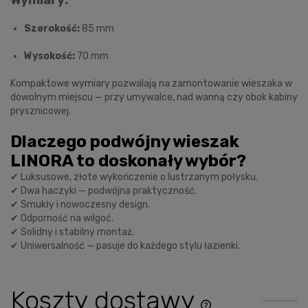
Szerokość:
85 mm
Wysokość:
70 mm
Kompaktowe wymiary pozwalają na zamontowanie wieszaka w
dowolnym miejscu — przy umywalce, nad wanną czy obok kabiny
prysznicowej.
Dlaczego podwójny wieszak
LINORA to doskonały wybór?
✔ Luksusowe, złote wykończenie o lustrzanym połysku.
✔ Dwa haczyki — podwójna praktyczność.
✔ Smukły i nowoczesny design.
✔ Odporność na wilgoć.
✔ Solidny i stabilny montaż.
✔ Uniwersalność — pasuje do każdego stylu łazienki.
Koszty dostawy
Cena nie zawiera ewentu