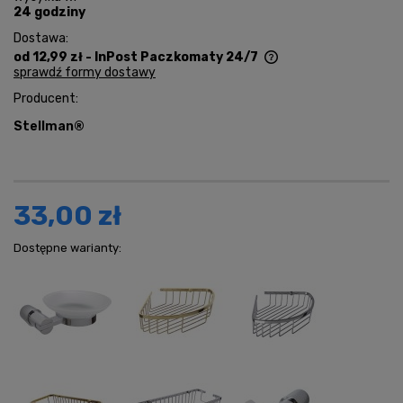
24 godziny
Dostawa:
od 12,99 zł
- InPost Paczkomaty 24/7
sprawdź formy dostawy
Cena nie zawiera ewentualnych kosztów płatności
Producent:
Stellman®
33,00 zł
Dostępne warianty: