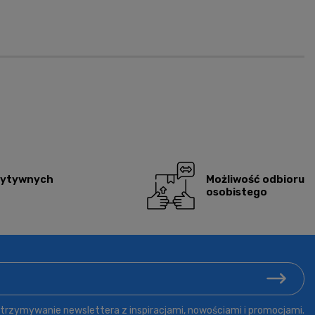
zytywnych
Możliwość odbioru
osobistego
rzymywanie newslettera z inspiracjami, nowościami i promocjami.