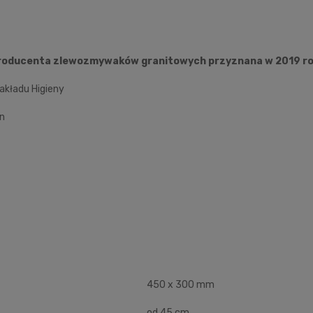
e producenta zlewozmywaków granitowych przyznana w 2019 r
akładu Higieny
an
450 x 300 mm
od 45 cm