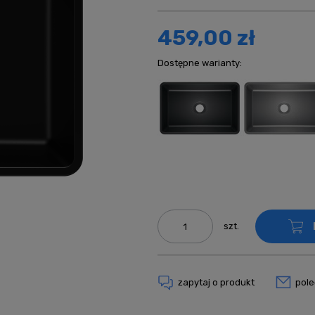
kosztów płatn
459,00 zł
Dostępne warianty:
szt.
zapytaj o produkt
pol