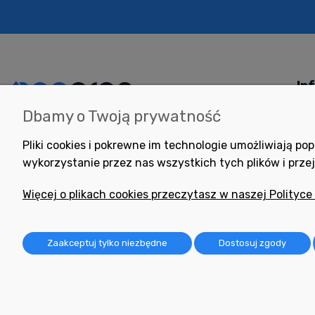
In
Dbamy o Twoją prywatność
Potrzebujesz pomocy
Jak
w zakupie?
Pol
Pliki cookies i pokrewne im technologie umożliwiają 
+48 791 806 804
wykorzystanie przez nas wszystkich tych plików i przej
Pom
biuro@neogran.pl
Pyt
Więcej o plikach cookies przeczytasz w naszej Polityce
Reg
Zwr
Zaakceptuj tylko niezbędne
Dostosuj zgody