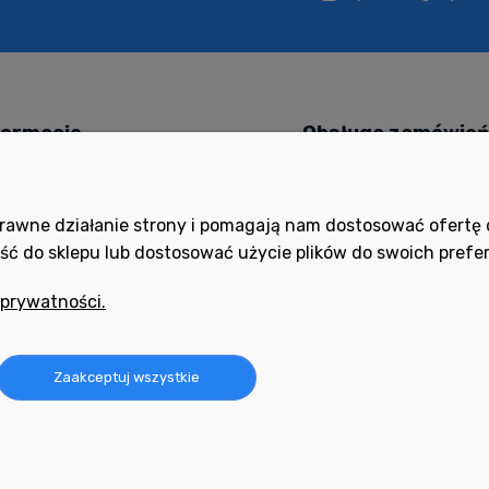
formacje
Obsługa zamówie
 kupować?
Czas i koszty dostawy
ityka prywatności
Czas realizacji zamówieni
poprawne działanie strony i pomagają nam dostosować ofert
ść do sklepu lub dostosować użycie plików do swoich prefer
ocne filmy
Formy płatności
ania i odpowiedzi
Ustawienia konta
 prywatności.
ulamin
Twoje zamówienia
oty i reklamacje
Zaakceptuj wszystkie