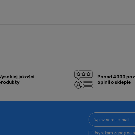
alnych kosztów
Wysokiej jakości
Ponad 4000 po
produkty
opinii o sklepie
Wyrażam zgodę na ot