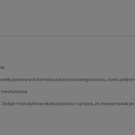
ki.
yselekcjonowanych kombinacji koloryzowanego kwarcu, żywic poliestr
ia mechaniczne
a
. Dodaje to produktowi ekskluzywności i sprawia, że zlewozmywak jes