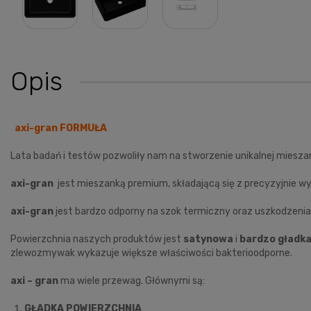
Opis
axi-gran FORMUŁA
Lata badań i testów pozwoliły nam na stworzenie unikalnej mieszan
axi-gran
jest mieszanką premium, składającą się z precyzyjnie w
axi-gran
jest bardzo odporny na szok termiczny oraz uszkodzen
Powierzchnia naszych produktów jest
satynowa
i
bardzo gładk
zlewozmywak wykazuje większe właściwości bakterioodporne.
axi – gran
ma wiele przewag. Głównymi są:
GŁADKA POWIERZCHNIA