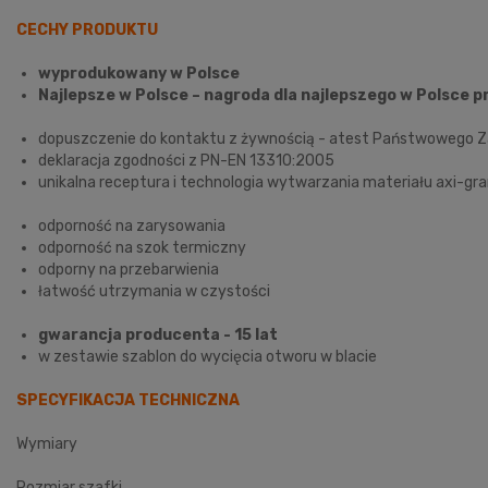
CECHY PRODUKTU
wyprodukowany w Polsce
Najlepsze w Polsce – nagroda dla najlepszego w Polsc
dopuszczenie do kontaktu z żywnością - atest Państwowego Z
deklaracja zgodności z PN-EN 13310:2005
unikalna receptura i technologia wytwarzania materiału axi-gr
odporność na zarysowania
odporność na szok termiczny
odporny na przebarwienia
łatwość utrzymania w czystości
gwarancja producenta - 15 lat
w zestawie szablon do wycięcia otworu w blacie
SPECYFIKACJA TECHNICZNA
Wymiary
Rozmiar szafki