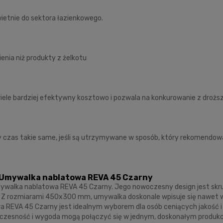
wietnie do sektora łazienkowego.
ienia niż produkty z żelkotu
o wiele bardziej efektywny kosztowo i pozwala na konkurowanie z droż
y czas takie same, jeśli są utrzymywane w sposób, który rekomendow
– Umywalka nablatowa REVA 45 Czarny
ywalka nablatowa REVA 45 Czarny. Jego nowoczesny design jest skru
. Z rozmiarami 450x300 mm, umywalka doskonale wpisuje się nawet w 
wa REVA 45 Czarny jest idealnym wyborem dla osób ceniących jakość 
czesność i wygoda mogą połączyć się w jednym, doskonałym produkc