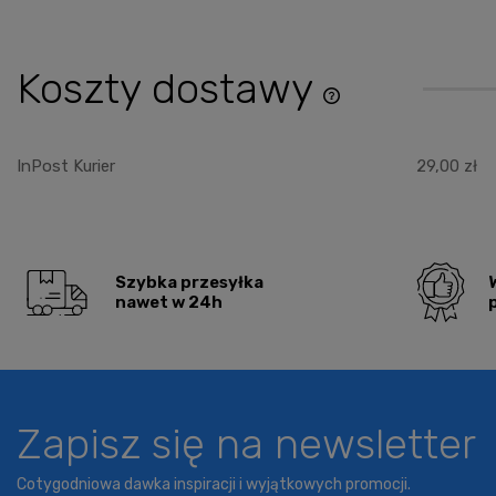
Koszty dostawy
Cena nie zawiera ewentu
płatności
InPost Kurier
29,00 zł
Szybka przesyłka
nawet w 24h
Zapisz się na newsletter
Cotygodniowa dawka inspiracji i wyjątkowych promocji.