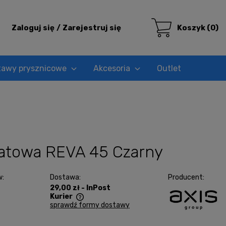
Zaloguj się
Zarejestruj się
Koszyk
(0)
tawy prysznicowe
Akcesoria
Outlet
atowa REVA 45 Czarny
w:
Dostawa:
Producent:
29,00 zł
- InPost
Kurier
sprawdź formy dostawy
era ewentualnych