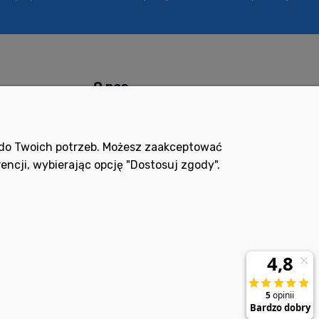
ń
O nas
ABC zlewozmywaków
a
Kontakt
ę do Twoich potrzeb. Możesz zaakceptować
encji, wybierając opcję "Dostosuj zgody".
O firmie
Blog
Ustawienia plików cookies
Realizacja: