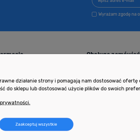
Wyrażam zgodę na ot
formacje
Obsługa zamówie
 kupować?
Czas i koszty dostawy
ityka prywatności
Czas realizacji zamówieni
poprawne działanie strony i pomagają nam dostosować ofert
ść do sklepu lub dostosować użycie plików do swoich prefer
ocne filmy
Formy płatności
ania i odpowiedzi
Ustawienia konta
 prywatności.
ulamin
Twoje zamówienia
oty i reklamacje
Zaakceptuj wszystkie