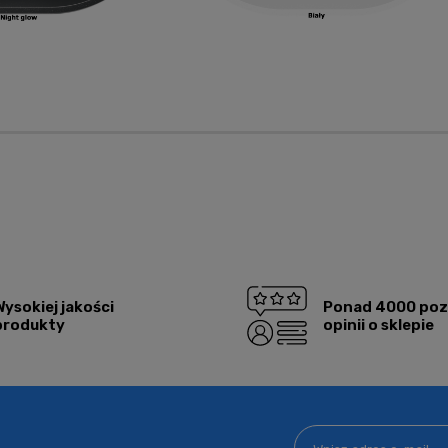
alnych kosztów
Wysokiej jakości
Ponad 4000 po
produkty
opinii o sklepie