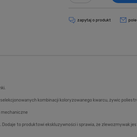
zapytaj o produkt
pol
ki.
yselekcjonowanych kombinacji koloryzowanego kwarcu, żywic poliestr
ia mechaniczne
a
. Dodaje to produktowi ekskluzywności i sprawia, że zlewozmywak jes