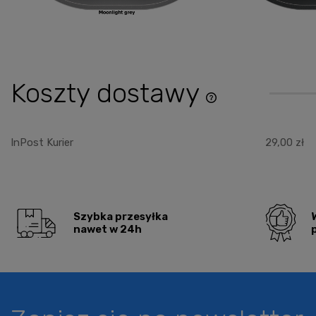
Koszty dostawy
Cena nie zawiera ewentu
płatności
InPost Kurier
29,00 zł
Szybka przesyłka
nawet w 24h