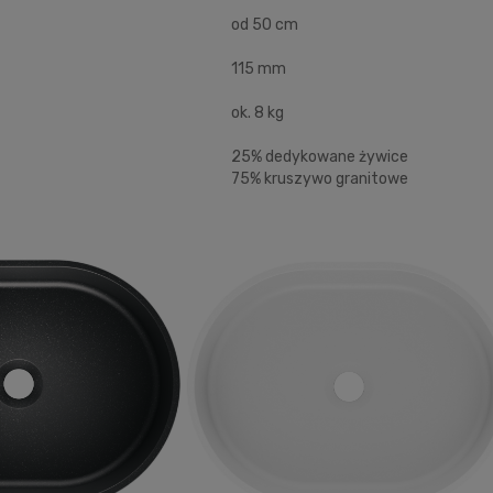
od 50 cm
115 mm
ok. 8 kg
25% dedykowane żywice
75% kruszywo granitowe