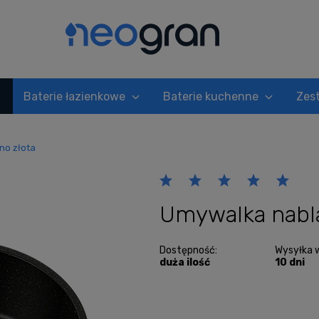
Baterie łazienkowe
Baterie kuchenne
Zes
no złota
Umywalka nabla
Dostępność:
Wysyłka 
duża ilość
10 dni
Cena nie zawi