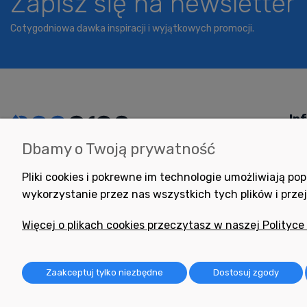
Zapisz się na newsletter
Cotygodniowa dawka inspiracji i wyjątkowych promocji.
In
Dbamy o Twoją prywatność
Potrzebujesz pomocy
Jak
w zakupie?
Pol
Pliki cookies i pokrewne im technologie umożliwiają 
+48 791 806 804
wykorzystanie przez nas wszystkich tych plików i przej
Pom
biuro@neogran.pl
Pyt
Więcej o plikach cookies przeczytasz w naszej Polityce
Reg
Zwr
Zaakceptuj tylko niezbędne
Dostosuj zgody