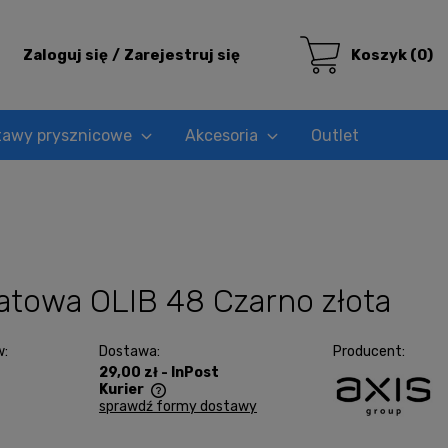
Zaloguj się
Zarejestruj się
Koszyk
(0)
tawy prysznicowe
Akcesoria
Outlet
towa OLIB 48 Czarno złota
w:
Dostawa:
Producent:
29,00 zł
- InPost
Kurier
sprawdź formy dostawy
era ewentualnych