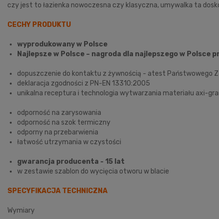
czy jest to łazienka nowoczesna czy klasyczna, umywalka ta doskon
CECHY PRODUKTU
wyprodukowany w Polsce
Najlepsze w Polsce – nagroda dla najlepszego w Polsc
dopuszczenie do kontaktu z żywnością - atest Państwowego Z
deklaracja zgodności z PN-EN 13310:2005
unikalna receptura i technologia wytwarzania materiału axi-gr
odporność na zarysowania
odporność na szok termiczny
odporny na przebarwienia
łatwość utrzymania w czystości
gwarancja producenta - 15 lat
w zestawie szablon do wycięcia otworu w blacie
SPECYFIKACJA TECHNICZNA
Wymiary