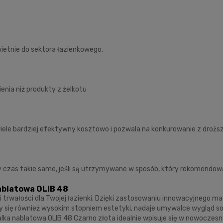
wietnie do sektora łazienkowego.
ienia niż produkty z żelkotu
o wiele bardziej efektywny kosztowo i pozwala na konkurowanie z droż
y czas takie same, jeśli są utrzymywane w sposób, który rekomendow
nablatowa OLIB 48
 trwałości dla Twojej łazienki. Dzięki zastosowaniu innowacyjnego m
cy się również wysokim stopniem estetyki, nadaje umywalce wygląd s
 nablatowa OLIB 48 Czarno złota idealnie wpisuje się w nowoczesny des