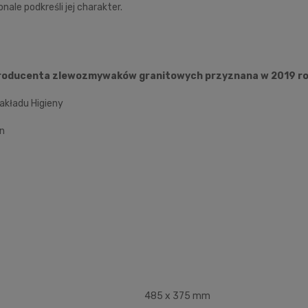
ale podkreśli jej charakter.
e producenta zlewozmywaków granitowych przyznana w 2019 r
akładu Higieny
an
485 x 375 mm