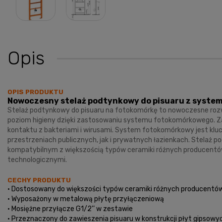
Opis
OPIS PRODUKTU
Nowoczesny stelaż podtynkowy do pisuaru z sys
Stelaż podtynkowy do pisuaru na fotokomórkę to nowoczesne rozwi
poziom higieny dzięki zastosowaniu systemu fotokomórkowego. Zas
kontaktu z bakteriami i wirusami. System fotokomórkowy jest kl
przestrzeniach publicznych, jak i prywatnych łazienkach. Stelaż 
kompatybilnym z większością typów ceramiki różnych producentów.
technologicznymi.
CECHY PRODUKTU
• Dostosowany do większości typów ceramiki różnych producentó
• Wyposażony w metalową płytę przyłączeniową
• Mosiężne przyłącze G1/2’’ w zestawie
• Przeznaczony do zawieszenia pisuaru w konstrukcji płyt gipsowy