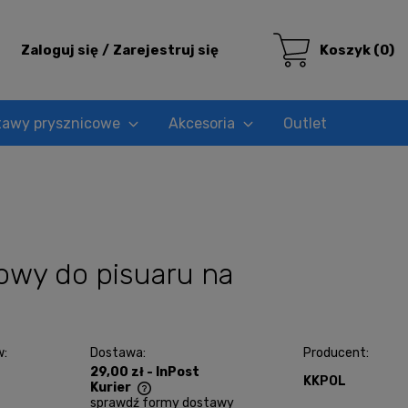
Zaloguj się
Zarejestruj się
Koszyk
(0)
tawy prysznicowe
Akcesoria
Outlet
owy do pisuaru na
w:
Dostawa:
Producent:
29,00 zł
- InPost
KKPOL
Kurier
sprawdź formy dostawy