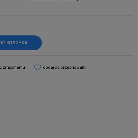
era ewentualnych
ości
DO KOSZYKA
eć znajomemu
dodaj do przechowalni