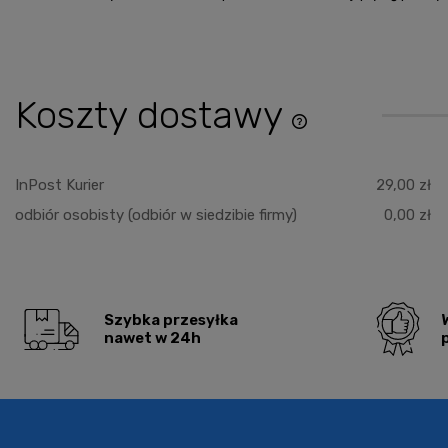
Koszty dostawy
Cena nie zawiera ewentu
płatności
InPost Kurier
29,00 zł
odbiór osobisty
(odbiór w siedzibie firmy)
0,00 zł
Szybka przesyłka
nawet w 24h