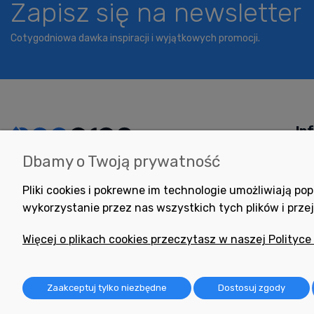
Zapisz się na newsletter
Cotygodniowa dawka inspiracji i wyjątkowych promocji.
In
Dbamy o Twoją prywatność
Potrzebujesz pomocy
Jak
w zakupie?
Pol
Pliki cookies i pokrewne im technologie umożliwiają 
+48 791 806 804
wykorzystanie przez nas wszystkich tych plików i przej
Pom
biuro@neogran.pl
Pyt
Więcej o plikach cookies przeczytasz w naszej Polityce
Reg
Zwr
Zaakceptuj tylko niezbędne
Dostosuj zgody