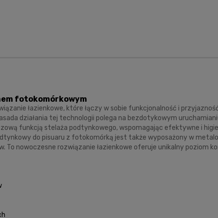
temem fotokomórkowym
ązanie łazienkowe, które łączy w sobie funkcjonalność i przyjazno
ada działania tej technologii polega na bezdotykowym uruchamianiu 
uczową funkcją stelaża podtynkowego, wspomagając efektywne i higi
podtynkowy do pisuaru z fotokomórką jest także wyposażony w metalow
 To nowoczesne rozwiązanie łazienkowe oferuje unikalny poziom kom
w
ch