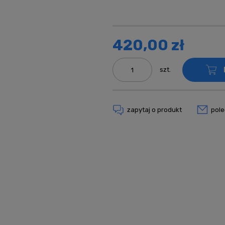
Cena nie zawi
kosztów płatn
420,00 zł
szt.
zapytaj o produkt
pol