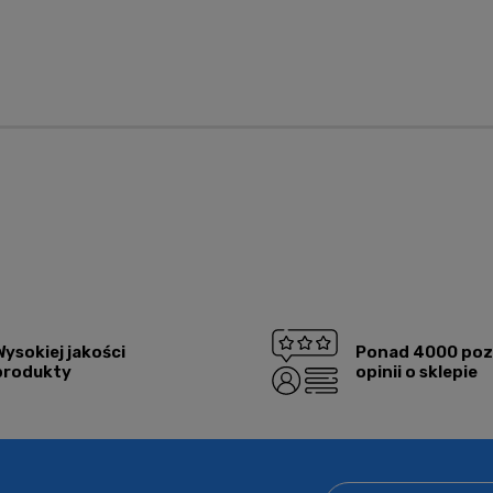
alnych kosztów
Wysokiej jakości
Ponad 4000 po
produkty
opinii o sklepie