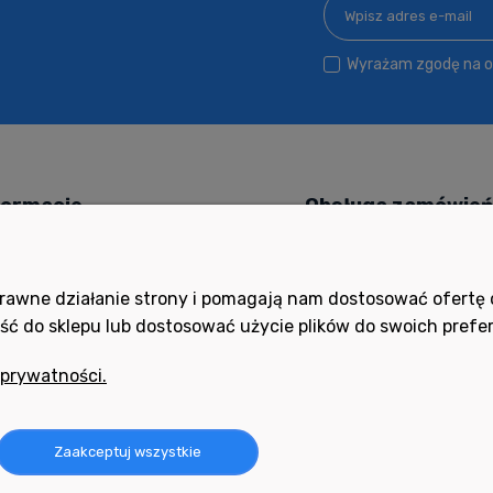
Wyrażam zgodę na ot
formacje
Obsługa zamówie
 kupować?
Czas i koszty dostawy
ityka prywatności
Czas realizacji zamówieni
poprawne działanie strony i pomagają nam dostosować ofert
ść do sklepu lub dostosować użycie plików do swoich prefer
ocne filmy
Formy płatności
ania i odpowiedzi
Ustawienia konta
 prywatności.
ulamin
Twoje zamówienia
oty i reklamacje
Zaakceptuj wszystkie