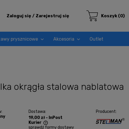
Zaloguj się
Zarejestruj się
Koszyk
(0)
tawy prysznicowe
Akcesoria
Outlet
a okrągła stalowa nablatowa
w:
Dostawa:
Producent:
iny
19,00 zł
- InPost
Kurier
sprawdź formy dostawy