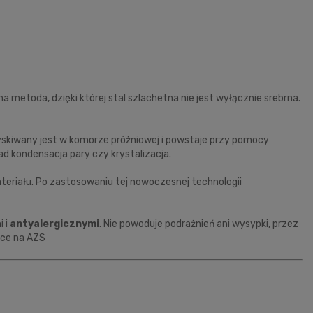
 metoda, dzięki której stal szlachetna nie jest wyłącznie srebrna.
yskiwany jest w komorze próżniowej i powstaje przy pomocy
ad kondensacja pary czy krystalizacja.
eriału. Po zastosowaniu tej nowoczesnej technologii
i i
antyalergicznymi
. Nie powoduje podrażnień ani wysypki, przez
ące na AZS