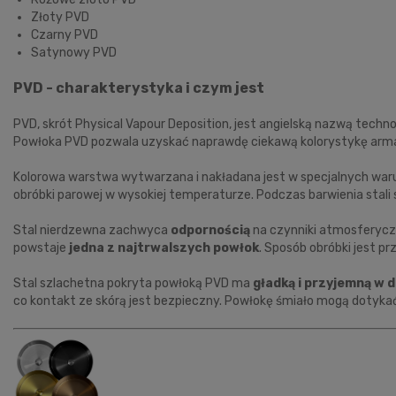
Złoty PVD
Czarny PVD
Satynowy PVD
PVD - charakterystyka i czym jest
PVD, skrót Physical Vapour Deposition, jest angielską nazwą techn
Powłoka PVD pozwala uzyskać naprawdę ciekawą kolorystykę armat
Kolorowa warstwa wytwarzana i nakładana jest w specjalnych waru
obróbki parowej w wysokiej temperaturze. Podczas barwienia stali 
Stal nierdzewna zachwyca
odpornością
na czynniki atmosferyczn
powstaje
jedna z najtrwalszych powłok
. Sposób obróbki jest pr
Stal szlachetna pokryta powłoką PVD ma
gładką i przyjemną w 
co kontakt ze skórą jest bezpieczny. Powłokę śmiało mogą dotyka