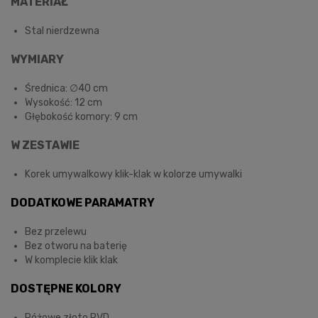
MATERIAŁ
Stal nierdzewna
WYMIARY
Średnica: ∅40 cm
Wysokość: 12 cm
Głębokość komory: 9 cm
W ZESTAWIE
Korek umywalkowy klik-klak w kolorze umywalki
DODATKOWE PARAMATRY
Bez przelewu
Bez otworu na baterię
W komplecie klik klak
DOSTĘPNE KOLORY
Różowe złoto PVD