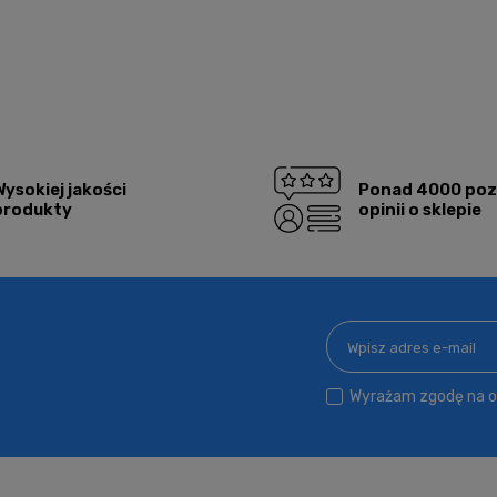
alnych kosztów
Wysokiej jakości
Ponad 4000 po
produkty
opinii o sklepie
Wyrażam zgodę na ot