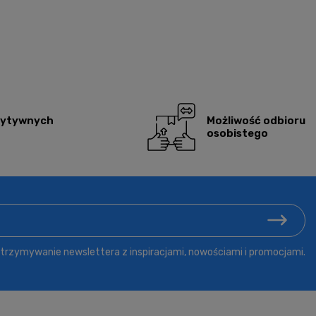
zytywnych
Możliwość odbioru
osobistego
rzymywanie newslettera z inspiracjami, nowościami i promocjami.