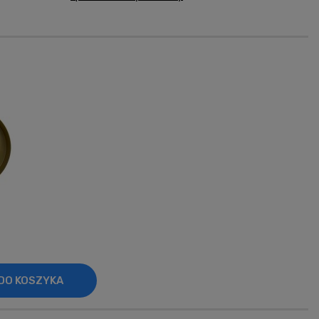
era ewentualnych
ości
DO KOSZYKA