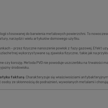
ologii stosowanej do barwienia metalowych powierzchni. To nowoczesna
ury, narzędzi i wielu artykułów domowego użytku.
nkach - przez fizyczne nanoszenie powłok z fazy gazowej. Efekt uz
szlachetnej wykorzystywane są zjawiska fizyczne, takie jak na przykł
e czy korozję. Metoda PVD nie powoduje uszczerbku na trwałości mat
zyjazny środowisku.
dotyku fakturę
. Charakteryzuje się właściwościami antybakteryjnym
ć osoby ze skłonnością do podrażnień, wywołanych metalami i choruj