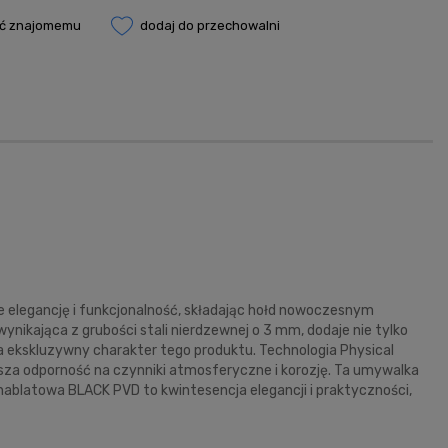
eć znajomemu
dodaj do przechowalni
 elegancję i funkcjonalność, składając hołd nowoczesnym
ynikająca z grubości stali nierdzewnej o 3 mm, dodaje nie tylko
a ekskluzywny charakter tego produktu. Technologia Physical
ększa odporność na czynniki atmosferyczne i korozję. Ta umywalka
nablatowa BLACK PVD to kwintesencja elegancji i praktyczności,