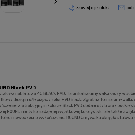
zapytaj o produkt
pol
OUND Black PVD
talowa nablatowa 40 BLACK PVD. Ta unikalna umywalka łączy w sobie
kowy design i oślepiający kolor PVD Black. Zgrabna forma umywalki, w
ńczenie w atrakcyjnym kolorze Black PVD dodaje stylu oraz podkreśl
wej ROUND nie tylko nadaje jej wyjątkowej kolorystyki, ale także zwi
kazitelne i nowoczesne wykończenie. ROUND Umywalka okrągła stalowa 