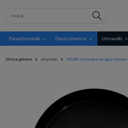
Zlewozmywaki
Deszczownice
Umywalki
Blog
Strona główna
Umywalki
ROUND Umywalka okrągła stalowa