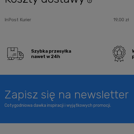
Cena nie zawiera ewentu
płatności
InPost Kurier
19,00 zł
Szybka przesyłka
nawet w 24h
Zapisz się na newsletter
Cotygodniowa dawka inspiracji i wyjątkowych promocji.