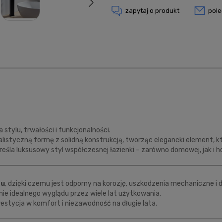
zapytaj o produkt
pol
 stylu, trwałości i funkcjonalności.
istyczną formę z solidną konstrukcją, tworząc elegancki element, 
śla luksusowy styl współczesnej łazienki – zarówno domowej, jak i h
zu
, dzięki czemu jest odporny na korozję, uszkodzenia mechaniczne i 
ie idealnego wyglądu przez wiele lat użytkowania.
stycja w komfort i niezawodność na długie lata.