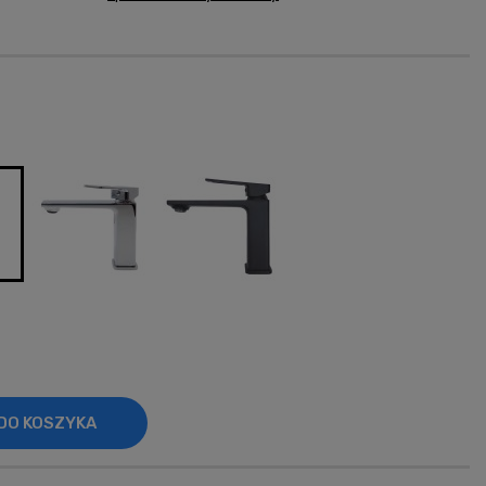
na nie zawiera ewentualnych
sztów płatności
DO KOSZYKA