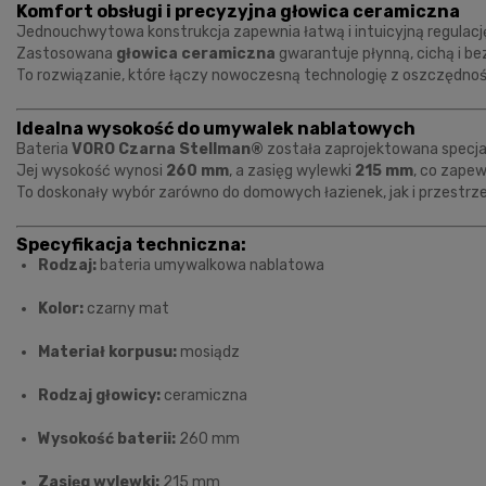
Komfort obsługi i precyzyjna głowica ceramiczna
Jednouchwytowa konstrukcja zapewnia łatwą i intuicyjną regulację
Zastosowana
głowica ceramiczna
gwarantuje płynną, cichą i be
To rozwiązanie, które łączy nowoczesną technologię z oszczędno
Idealna wysokość do umywalek nablatowych
Bateria
VORO Czarna Stellman®
została zaprojektowana specj
Jej wysokość wynosi
260 mm
, a zasięg wylewki
215 mm
, co zape
To doskonały wybór zarówno do domowych łazienek, jak i przestrzen
Specyfikacja techniczna:
Rodzaj:
bateria umywalkowa nablatowa
Kolor:
czarny mat
Materiał korpusu:
mosiądz
Rodzaj głowicy:
ceramiczna
Wysokość baterii:
260 mm
Zasięg wylewki:
215 mm