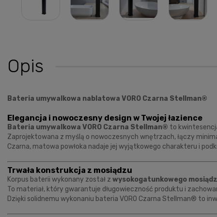
Opis
Bateria umywalkowa nablatowa VORO Czarna Stellman®
Elegancja i nowoczesny design w Twojej łazience
Bateria umywalkowa VORO Czarna Stellman®
to kwintesencja
Zaprojektowana z myślą o nowoczesnych wnętrzach, łączy minimal
Czarna, matowa powłoka nadaje jej wyjątkowego charakteru i podkre
Trwała konstrukcja z mosiądzu
Korpus baterii wykonany został z
wysokogatunkowego mosiąd
To materiał, który gwarantuje długowieczność produktu i zachowan
Dzięki solidnemu wykonaniu bateria VORO Czarna Stellman® to inwe