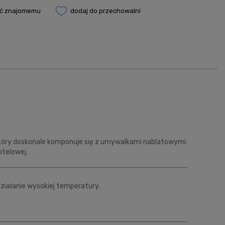
eć znajomemu
dodaj do przechowalni
który doskonale komponuje się z umywalkami nablatowymi.
otelowej.
działanie wysokiej temperatury.