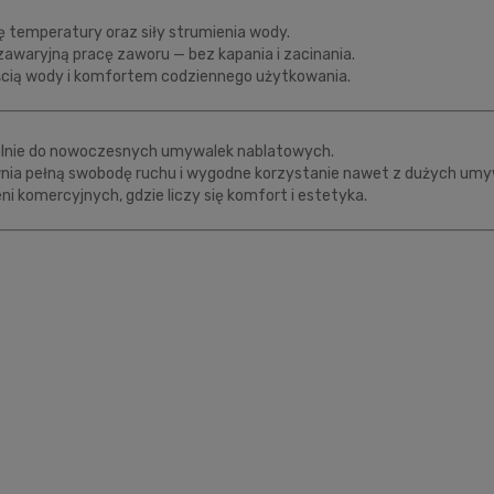
 temperatury oraz siły strumienia wody.
zawaryjną pracę zaworu — bez kapania i zacinania.
ścią wody i komfortem codziennego użytkowania.
alnie do nowoczesnych umywalek nablatowych.
wnia pełną swobodę ruchu i wygodne korzystanie nawet z dużych umy
i komercyjnych, gdzie liczy się komfort i estetyka.