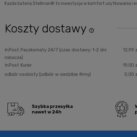
Każda bateria Stellman® to inwestycja w komfort użytkowania i es
Koszty dostawy
Cena nie zawiera ewentu
płatności
InPost Paczkomaty 24/7
(czas dostawy: 1-2 dni
12,99 z
robocze)
InPost Kurier
19,00 z
odbiór osobisty
(odbiór w siedzibie firmy)
0,00 z
Szybka przesyłka
nawet w 24h