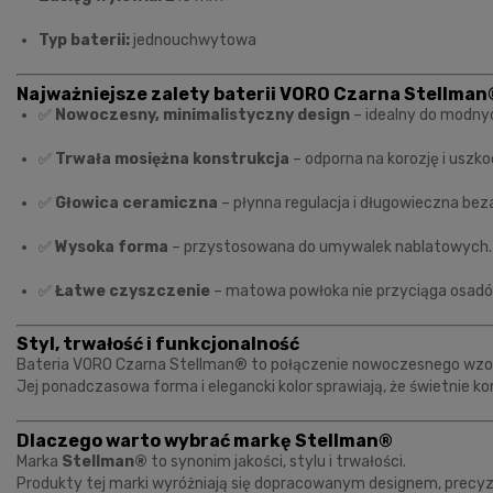
Typ baterii:
jednouchwytowa
Najważniejsze zalety baterii VORO Czarna Stellman
✅
Nowoczesny, minimalistyczny design
– idealny do modny
✅
Trwała mosiężna konstrukcja
– odporna na korozję i uszko
✅
Głowica ceramiczna
– płynna regulacja i długowieczna bez
✅
Wysoka forma
– przystosowana do umywalek nablatowych.
✅
Łatwe czyszczenie
– matowa powłoka nie przyciąga osadó
Styl, trwałość i funkcjonalność
Bateria VORO Czarna Stellman® to połączenie nowoczesnego wzor
Jej ponadczasowa forma i elegancki kolor sprawiają, że świetnie k
Dlaczego warto wybrać markę Stellman®
Marka
Stellman®
to synonim jakości, stylu i trwałości.
Produkty tej marki wyróżniają się dopracowanym designem, precy