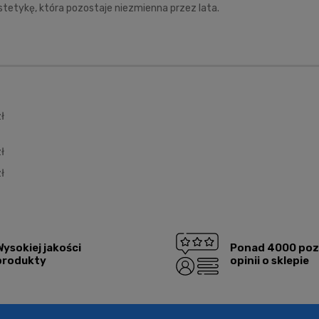
tetykę, która pozostaje niezmienna przez lata.
alnych kosztów
ł
ł
ł
Wysokiej jakości
Ponad 4000 po
produkty
opinii o sklepie