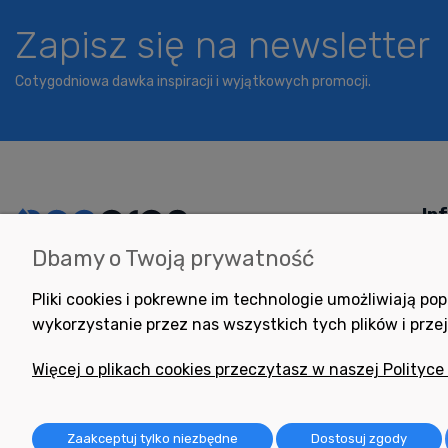
Zapisz się na newsletter
Cotygodniowa dawka inspiracji i wyjątkowych promocji.
In
Dbamy o Twoją prywatność
Potrzebujesz pomocy
Jak
w zakupie?
Pol
Pliki cookies i pokrewne im technologie umożliwiają 
+48 791 806 804
Pom
wykorzystanie przez nas wszystkich tych plików i przej
biuro@neogran.pl
Pyt
Więcej o plikach cookies przeczytasz w naszej Polityce
Reg
Zwr
Zaakceptuj tylko niezbędne
Dostosuj zgody