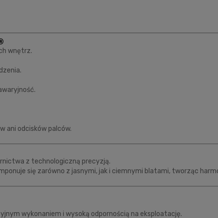
®
ch wnętrz.
dzenia.
awaryjność.
w ani odcisków palców.
nictwa z technologiczną precyzją.
omponuje się zarówno z jasnymi, jak i ciemnymi blatami, tworząc harmo
zyjnym wykonaniem i wysoką odpornością na eksploatację.