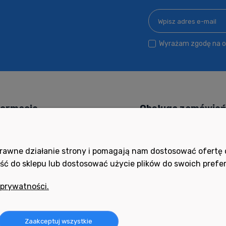
Wyrażam zgodę na ot
formacje
Obsługa zamówie
 kupować?
Czas i koszty dostawy
ityka prywatności
Czas realizacji zamówieni
poprawne działanie strony i pomagają nam dostosować ofert
ocne filmy
Formy płatności
ść do sklepu lub dostosować użycie plików do swoich prefer
ania i odpowiedzi
Ustawienia konta
 prywatności.
ulamin
Twoje zamówienia
oty i reklamacje
Zaakceptuj wszystkie