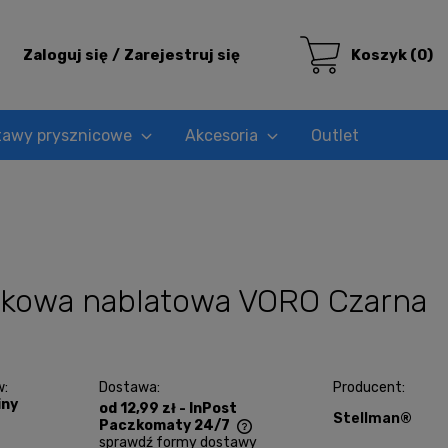
Zaloguj się
Zarejestruj się
Koszyk
(0)
tawy prysznicowe
Akcesoria
Outlet
lkowa nablatowa VORO Czarna
w:
Dostawa:
Producent:
iny
od 12,99 zł
- InPost
Stellman®
Paczkomaty 24/7
sprawdź formy dostawy