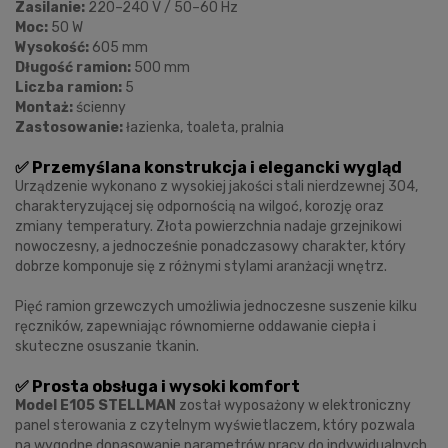
Zasilanie:
220–240 V / 50–60 Hz
Moc:
50 W
Wysokość:
605 mm
Długość ramion:
500 mm
Liczba ramion:
5
Montaż:
ścienny
Zastosowanie:
łazienka, toaleta, pralnia
✅ Przemyślana konstrukcja i elegancki wygląd
Urządzenie wykonano z wysokiej jakości stali nierdzewnej 304,
charakteryzującej się odpornością na wilgoć, korozję oraz
zmiany temperatury. Złota powierzchnia nadaje grzejnikowi
nowoczesny, a jednocześnie ponadczasowy charakter, który
dobrze komponuje się z różnymi stylami aranżacji wnętrz.
Pięć ramion grzewczych umożliwia jednoczesne suszenie kilku
ręczników, zapewniając równomierne oddawanie ciepła i
skuteczne osuszanie tkanin.
✅ Prosta obsługa i wysoki komfort
Model E105 STELLMAN
został wyposażony w elektroniczny
panel sterowania z czytelnym wyświetlaczem, który pozwala
na wygodne dopasowanie parametrów pracy do indywidualnych