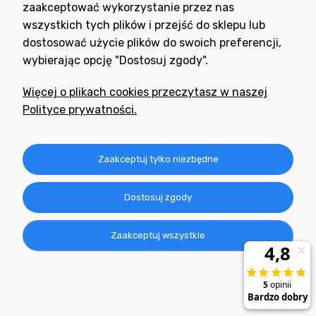
zaakceptować wykorzystanie przez nas
wszystkich tych plików i przejść do sklepu lub
dostosować użycie plików do swoich preferencji,
wybierając opcję "Dostosuj zgody".
Potrzebujesz pomocy
w zakupie?
Więcej o plikach cookies przeczytasz w naszej
+48 791 806 804
Polityce prywatności.
biuro@neogran.pl
Informacje
Zaakceptuj tylko niezbędne
Obsługa zamówień
Dostosuj zgody
O nas
Zaakceptuj wszystkie
Realizacja: