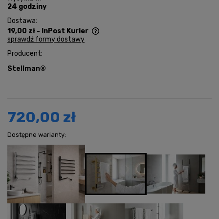
24 godziny
Dostawa:
19,00 zł
- InPost Kurier
sprawdź formy dostawy
Cena nie zawiera ewentualnych kosztów płatności
Producent:
Stellman®
720,00 zł
Dostępne warianty: