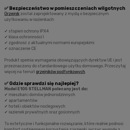
✅ Bezpieczeństwo w pomieszczeniach wilgotnych
Grzejnik
został zaprojektowany z myślą o bezpiecznym
użytkowaniu w łazienkach:
✔ stopień ochrony IPX4
✔ klasa ochronności I
✔ zgodność z aktualnymi normami europejskimi
✔ oznaczenie CE
Produkt spełnia wymagania obowiązujących dyrektyw UE i jest
przeznaczony do standardowego użytku domowego. Przeczytaj
więcej na temat
grzejników podtynkowych
.
✅ Gdzie sprawdzi się najlepiej?
Model E105 STELLMAN polecany jest do:
✔ mieszkań i domów jednorodzinnych
✔ apartamentów
✔ hoteli i obiektów noclegowych
✔ łazienek prywatnych oraz gościnnych
To estetyczne i funkcjonalne rozwiązanie, które realnie podnosi
komfort codziennego korzystania z łazienki, łącząc wygodę z