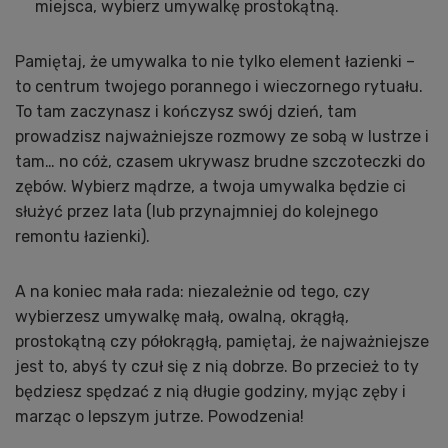
miejsca, wybierz umywalkę prostokątną.
Pamiętaj, że umywalka to nie tylko element łazienki –
to centrum twojego porannego i wieczornego rytuału.
To tam zaczynasz i kończysz swój dzień, tam
prowadzisz najważniejsze rozmowy ze sobą w lustrze i
tam… no cóż, czasem ukrywasz brudne szczoteczki do
zębów. Wybierz mądrze, a twoja umywalka będzie ci
służyć przez lata (lub przynajmniej do kolejnego
remontu łazienki).
A na koniec mała rada: niezależnie od tego, czy
wybierzesz umywalkę małą, owalną, okrągłą,
prostokątną czy półokrągłą, pamiętaj, że najważniejsze
jest to, abyś ty czuł się z nią dobrze. Bo przecież to ty
będziesz spędzać z nią długie godziny, myjąc zęby i
marząc o lepszym jutrze. Powodzenia!