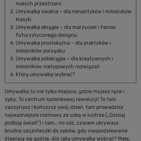
małych przestrzeni
Umywalka owalna – dla romantyków i miłośników
klasyki
Umywalka okrągła – dla marzycieli i fanów
futurystycznego designu
Umywalka prostokątna – dla praktyków i
miłośników porządku
Umywalka półokrągła – dla kreatywnych i
miłośników nietypowych rozwiązań
Którą umywalkę wybrać?
Umywalka to nie tylko miejsce, gdzie myjesz ręce i
zęby. To centrum łazienkowej rewolucji! To tam
zaczynasz i kończysz swój dzień, tam prowadzisz
najważniejsze rozmowy ze sobą w lustrze („Dzisiaj
podbiję świat!”) i tam… no cóż, czasem ukrywasz
brudne szczoteczki do zębów, gdy niespodziewanie
zjawiają się goście. Ale jaką umywalkę wybrać? Małą,