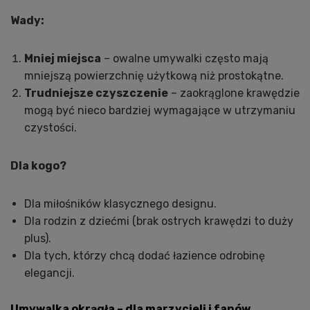
Wady:
Mniej miejsca
– owalne umywalki często mają
mniejszą powierzchnię użytkową niż prostokątne.
Trudniejsze czyszczenie
– zaokrąglone krawędzie
mogą być nieco bardziej wymagające w utrzymaniu
czystości.
Dla kogo?
Dla miłośników klasycznego designu.
Dla rodzin z dziećmi (brak ostrych krawędzi to duży
plus).
Dla tych, którzy chcą dodać łazience odrobinę
elegancji.
Umywalka okrągła – dla marzycieli i fanów