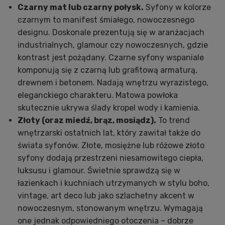
Czarny mat lub czarny połysk.
Syfony w kolorze
czarnym to manifest śmiałego, nowoczesnego
designu. Doskonale prezentują się w aranżacjach
industrialnych, glamour czy nowoczesnych, gdzie
kontrast jest pożądany. Czarne syfony wspaniale
komponują się z czarną lub grafitową armaturą,
drewnem i betonem. Nadają wnętrzu wyrazistego,
eleganckiego charakteru. Matowa powłoka
skutecznie ukrywa ślady kropel wody i kamienia.
Złoty (oraz miedź, brąz, mosiądz).
To trend
wnętrzarski ostatnich lat, który zawitał także do
świata syfonów. Złote, mosiężne lub różowe złoto
syfony dodają przestrzeni niesamowitego ciepła,
luksusu i glamour. Świetnie sprawdzą się w
łazienkach i kuchniach utrzymanych w stylu boho,
vintage, art deco lub jako szlachetny akcent w
nowoczesnym, stonowanym wnętrzu. Wymagają
one jednak odpowiedniego otoczenia – dobrze