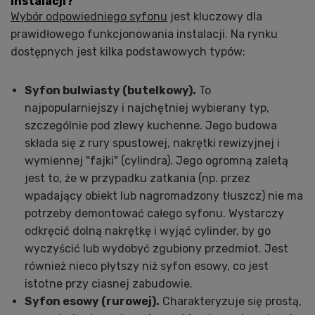
instalacji?
Wybór odpowiedniego syfonu
jest kluczowy dla
prawidłowego funkcjonowania instalacji. Na rynku
dostępnych jest kilka podstawowych typów:
Syfon bulwiasty (butelkowy).
To
najpopularniejszy i najchętniej wybierany typ,
szczególnie pod zlewy kuchenne. Jego budowa
składa się z rury spustowej, nakrętki rewizyjnej i
wymiennej "fajki" (cylindra). Jego ogromną zaletą
jest to, że w przypadku zatkania (np. przez
wpadający obiekt lub nagromadzony tłuszcz) nie ma
potrzeby demontować całego syfonu. Wystarczy
odkręcić dolną nakrętkę i wyjąć cylinder, by go
wyczyścić lub wydobyć zgubiony przedmiot. Jest
również nieco płytszy niż syfon esowy, co jest
istotne przy ciasnej zabudowie.
Syfon esowy (rurowej).
Charakteryzuje się prostą,