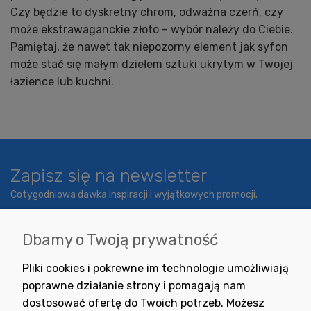
Czy będzie to dyskretny chrom, odważna czerń, czy
może ekstrawaganckie złoto – wybór należy do Ciebie.
Pamiętaj, że nawet tak niepozorny element jak syfon
może stać się małym dziełem sztuki ukrytym w Twojej
łazience lub kuchni.
Zapisz się na newsletter
Cotygodniowa dawka inspiracji i wyjątkowych promocji.
Dbamy o Twoją prywatność
Wyrażam zgodę na otrzymywanie newslettera z inspiracjami,
Pliki cookies i pokrewne im technologie umożliwiają
nowościami i promocjami.
poprawne działanie strony i pomagają nam
dostosować ofertę do Twoich potrzeb. Możesz