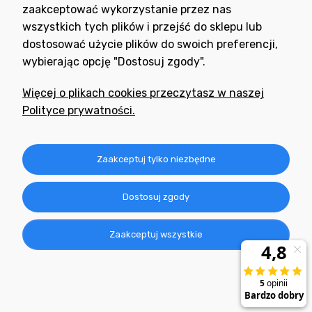
zaakceptować wykorzystanie przez nas
wszystkich tych plików i przejść do sklepu lub
dostosować użycie plików do swoich preferencji,
wybierając opcję "Dostosuj zgody".
Potrzebujesz pomocy
w zakupie?
Więcej o plikach cookies przeczytasz w naszej
+48 791 806 804
Polityce prywatności.
biuro@neogran.pl
Informacje
Zaakceptuj tylko niezbędne
Obsługa zamówień
Dostosuj zgody
O nas
Zaakceptuj wszystkie
Realizacja: