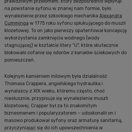
prawdziwym przełomem, który bezpośrednio wpłynął
na powstanie syfonu w znanej nam formie, było
wynalezienie przez szkockiego mechanika
Alexandra
Cumminga
w 1775 roku syfonu spłukującego do muszli
klozetowej. To on jako pierwszy opatentował koncepcję
wykorzystania zamknięcia wodnego (wody
stagnującej) w kształcie litery "U", które skutecznie
blokowało cofanie się odorów z kanałów ściekowych do
pomieszczeń.
Kolejnym kamieniem milowym była działalność
Thomasa Crappera, angielskiego hydraulika i
wynalazcy z XIX wieku, któremu często, choć
niesłusznie, przypisuje się wynalezienie muszli
klozetowej. Crapper był za to znakomitym
biznesmenem i popularyzatorem – udoskonalił on i
masowo produkował syfony oraz armaturę sanitarną,
przyczyniając się do ich upowszechnienia w