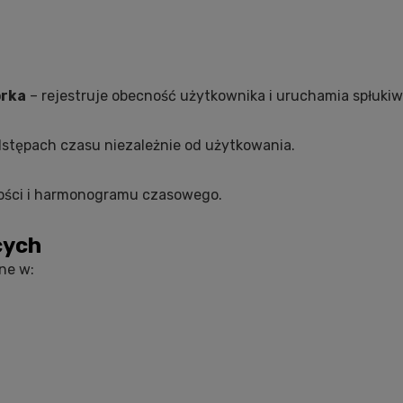
órka
– rejestruje obecność użytkownika i uruchamia spłukiw
dstępach czasu niezależnie od użytkowania.
ności i harmonogramu czasowego.
cych
ne w: