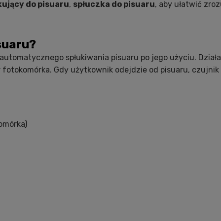
ujący do pisuaru
,
spłuczka do pisuaru
, aby ułatwić zro
suaru?
automatycznego spłukiwania pisuaru po jego użyciu. Dział
 fotokomórka. Gdy użytkownik odejdzie od pisuaru, czujni
komórka)