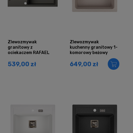
Zlewozmywak
Zlewozmywak
granitowy z
kuchenny granitowy 1-
ociekaczem RAFAEL
komorowy beżowy
szary metalik
YORK
539,00 zł
649,00 zł