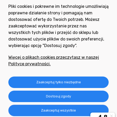
Wyrażam zgodę na otrzymywanie newslettera z inspiracjami,
Pliki cookies i pokrewne im technologie umożliwiają
nowościami i promocjami.
poprawne działanie strony i pomagają nam
dostosować ofertę do Twoich potrzeb. Możesz
zaakceptować wykorzystanie przez nas
wszystkich tych plików i przejść do sklepu lub
dostosować użycie plików do swoich preferencji,
wybierając opcję "Dostosuj zgody".
Potrzebujesz pomocy
w zakupie?
Więcej o plikach cookies przeczytasz w naszej
+48 791 806 804
Polityce prywatności.
biuro@neogran.pl
Informacje
Zaakceptuj tylko niezbędne
Obsługa zamówień
Dostosuj zgody
O nas
Zaakceptuj wszystkie