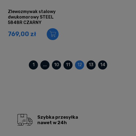
Zlewozmywak stalowy
dwukomorowy STEEL
5848R CZARNY
769,00 zł
1
...
10
11
12
13
14
Szybka przesyłka
nawet w 24h