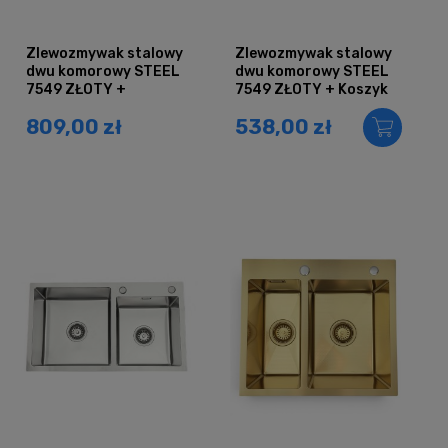
Zlewozmywak stalowy
Zlewozmywak stalowy
dwu komorowy STEEL
dwu komorowy STEEL
7549 ZŁOTY +
7549 ZŁOTY + Koszyk
Dozownik + Koszyk +
809,00 zł
538,00 zł
Bateria AFINO