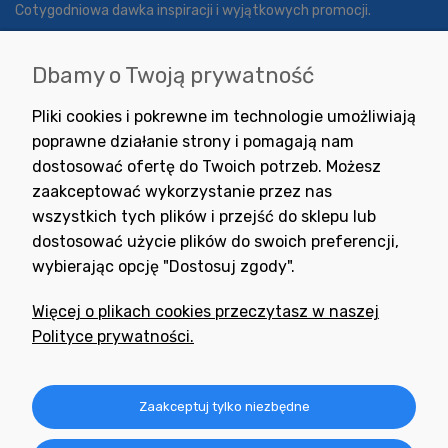
Cotygodniowa dawka inspiracji i wyjątkowych promocji.
Dbamy o Twoją prywatność
Wyrażam zgodę na otrzymywanie newslettera z inspiracjami,
Pliki cookies i pokrewne im technologie umożliwiają
nowościami i promocjami.
poprawne działanie strony i pomagają nam
dostosować ofertę do Twoich potrzeb. Możesz
zaakceptować wykorzystanie przez nas
wszystkich tych plików i przejść do sklepu lub
dostosować użycie plików do swoich preferencji,
wybierając opcję "Dostosuj zgody".
Potrzebujesz pomocy
w zakupie?
Więcej o plikach cookies przeczytasz w naszej
+48 791 806 804
Polityce prywatności.
biuro@neogran.pl
Informacje
Zaakceptuj tylko niezbędne