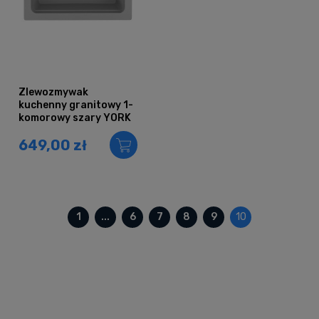
Zlewozmywak
kuchenny granitowy 1-
komorowy szary YORK
649,00 zł
1
...
6
7
8
9
10