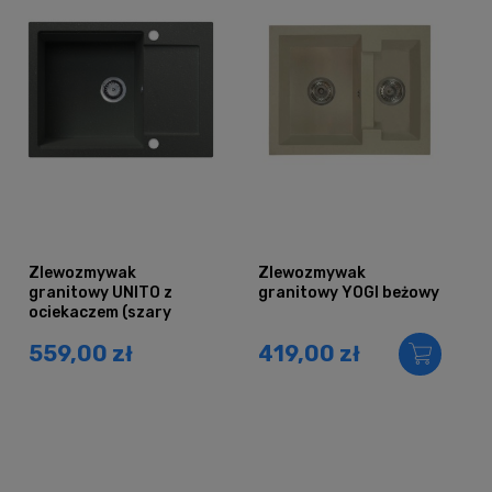
Zlewozmywak
Zlewozmywak
granitowy UNITO z
granitowy YOGI beżowy
ociekaczem (szary
metalik)
559,00 zł
419,00 zł