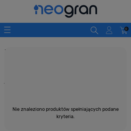
Zlewozmywaki
granitowe
jednokomorowe beton -
strona 2
Nie znaleziono produktów spełniających podane
kryteria.