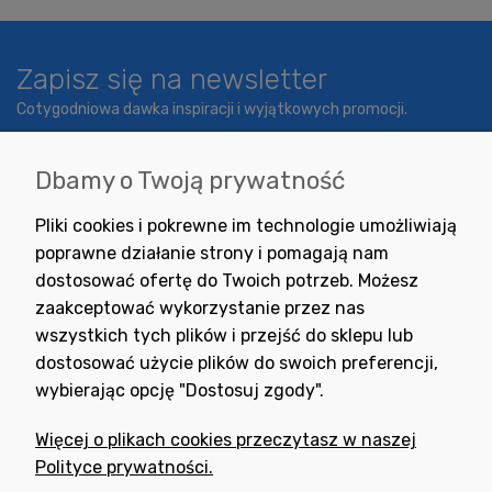
Zapisz się na newsletter
Cotygodniowa dawka inspiracji i wyjątkowych promocji.
Dbamy o Twoją prywatność
Wyrażam zgodę na otrzymywanie newslettera z inspiracjami,
Pliki cookies i pokrewne im technologie umożliwiają
nowościami i promocjami.
poprawne działanie strony i pomagają nam
dostosować ofertę do Twoich potrzeb. Możesz
zaakceptować wykorzystanie przez nas
wszystkich tych plików i przejść do sklepu lub
dostosować użycie plików do swoich preferencji,
wybierając opcję "Dostosuj zgody".
Potrzebujesz pomocy
w zakupie?
Więcej o plikach cookies przeczytasz w naszej
+48 791 806 804
Polityce prywatności.
biuro@neogran.pl