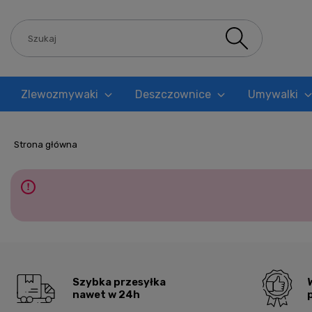
Zlewozmywaki
Deszczownice
Umywalki
Blog
Strona główna
Szybka przesyłka
nawet w 24h