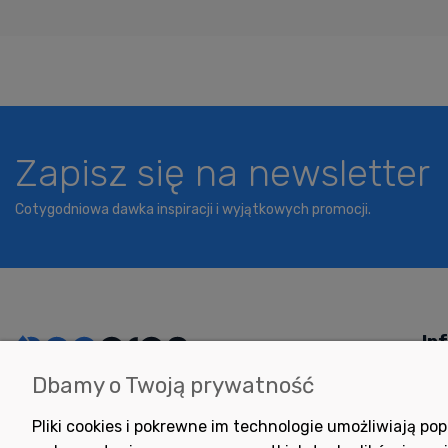
Zapisz się na newsletter
Cotygodniowa dawka inspiracji i wyjątkowych promocji.
In
Dbamy o Twoją prywatność
Potrzebujesz pomocy
Jak
w zakupie?
Pol
Pliki cookies i pokrewne im technologie umożliwiają 
+48 791 806 804