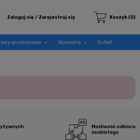
Zaloguj się
Zarejestruj się
Koszyk
(0)
tawy prysznicowe
Akcesoria
Outlet
zytywnych
Możliwość odbioru
osobistego